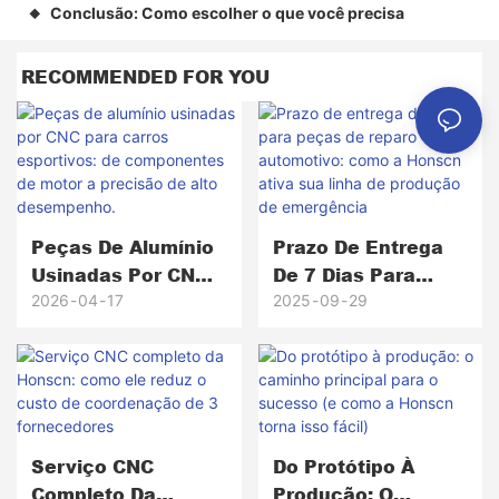
Conclusão: Como escolher o que você precisa
◆
RECOMMENDED FOR YOU
Peças De Alumínio
Prazo De Entrega
Usinadas Por CNC
De 7 Dias Para
Para Carros
Peças De Reparo
2026
04
17
2025
09
29
Esportivos: De
Automotivo: Como
Componentes De
A Honscn Ativa Sua
Motor A Precisão
Linha De Produção
De Alto
De Emergência
Desempenho.
Serviço CNC
Do Protótipo À
Completo Da
Produção: O