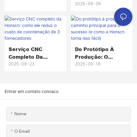
Peças De Reparo
2025
09
29
De Fabricação É O
Automotivo: Como
Ideal Para O Seu
A Honscn Ativa Sua
Projeto?
Linha De Produção
De Emergência
Serviço CNC
Do Protótipo À
Completo Da
Produção: O
Honscn: Como Ele
Caminho Principal
2025
09
23
2025
09
18
Reduz O Custo De
Para O Sucesso (e
Coordenação De 3
Como A Honscn
Fornecedores
Torna Isso Fácil)
Entrar em contato conosco
Nome
O Email