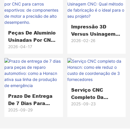
Impressão 3D
Peças De Alumínio
Versus Usinagem
Usinadas Por CNC
CNC: Qual Método
2026
02
26
Para Carros
2026
04
17
De Fabricação É O
Esportivos: De
Ideal Para O Seu
Componentes De
Projeto?
Motor A Precisão
De Alto
Desempenho.
Serviço CNC
Prazo De Entrega
Completo Da
De 7 Dias Para
Honscn: Como Ele
2025
09
23
Peças De Reparo
2025
09
29
Reduz O Custo De
Automotivo: Como
Coordenação De 3
A Honscn Ativa Sua
Fornecedores