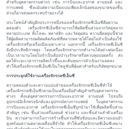
สำหรับอุตสาหกรรมต่างๆ เช่น การบินและอวกาศ ยานยนต์ และ
การแพทย์ ซึ่งแม้แต่ความเบี่ยงเบนเพียงเล็กน้อยของขนาดของชิ้น
ส่วนก็อาจส่งผลกระทบร้ายแรงได้
ประโยชน์สำคัญอีกประการหนึ่งของเครื่องจักรกลซีเอ็นซีคือความ
คล่องตัว เครื่องจักรซีเอ็นซีสามารถใช้ผลิตชิ้นส่วนจากวัสดุหลาก
หลายประเภท ทั้งโลหะ พลาสติก และวัสดุผสม ความยืดหยุ่นนี้ช่วย
ให้ผู้ผลิตสามารถผลิตผลิตภัณฑ์ที่หลากหลายได้โดยไม่จำเป็นต้องใช้
เครื่องจักรหรือเครื่องมือเฉพาะทาง นอกจากนี้ เครื่องจักรกลซีเอ็นซี
ยังมีประสิทธิภาพสูง โดยเครื่องจักรสามารถทำงานได้อย่างต่อเนื่อง
เป็นเวลานานโดยไม่จำเป็นต้องบำรุงรักษาหรือควบคุมบ่อยครั้ง ส่ง
ผลให้ระยะเวลาการผลิตเร็วขึ้นและต้นทุนการดำเนินงานลดลง
ทำให้เครื่องจักรกลซีเอ็นซีเป็นโซลูชันที่คุ้มค่าสำหรับบริษัททุกขนาด
การประยุกต์ใช้งานเครื่องจักรกลซีเอ็นซี
ความคล่องตัวและความแม่นยำของเครื่องจักรกลซีเอ็นซีทำให้
เครื่องจักรกลซีเอ็นซีกลายเป็นเครื่องมือสำคัญสำหรับอุตสาหกรรม
ต่างๆ ตั้งแต่อุตสาหกรรมการบินและอวกาศ ยานยนต์ ไปจนถึง
อุปกรณ์อิเล็กทรอนิกส์และอุปกรณ์ทางการแพทย์ ในอุตสาหกรรม
การบินและอวกาศ เครื่องจักรกลซีเอ็นซีถูกนำมาใช้เพื่อผลิตชิ้นส่วน
สำคัญๆ เช่น ชิ้นส่วนเครื่องยนต์ ช่วงล่าง และชิ้นส่วนลำตัวเครื่อง
บิน ความสามารถในการสร้างชิ้นส่วนที่ซับซ้อนและมีความแม่นยำ
สูงพร้อมความคลาดเคลื่อนที่จำกัด ทำให้เครื่องจักรกลซีเอ็นซีเหมาะ
อย่างยิ่งสำหรับการใช้งานในอุตสาหกรรมการบินและอวกาศที่ความ