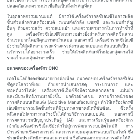
ปลอดภัยและความน่าเชื่อถือเป็นสิ่งสำคัญที่สุด
ในอุตสาหกรรมยานยนต์ มีการใช้เครื่องจักรกลซีเอ็นซีในการผลิต
ชิ้นส่วนสำหรับเครื่องยนต์ ระบบส่งกำลัง แชสซี และระบบสำคัญ
อื่นๆ ด้วยความเร็ว ความแม่นยำ และความสามารถในการทำซ้ำที่
สูง เครื่องจักรซีเอ็นซีจึงเหมาะอย่างยิ่งสำหรับการผลิตชิ้นส่วน
จำนวนมากโดยมีคุณภาพสม่ำเสมอ นอกจากนี้ เครื่องจักรกลซีเอ็นซี
ยังช่วยให้ผู้ผลิตสามารถสร้างสรรค์งานออกแบบและต้นแบบที่เป็น
นวัตกรรมได้อย่างรวดเร็ว ช่วยให้นำผลิตภัณฑ์ใหม่ออกสู่ตลาดได้
รวดเร็วและคุ้มค่ามากขึ้น
อนาคตของเครื่องจักร CNC
เทคโนโลยียังคงพัฒนาอย่างต่อเนื่อง อนาคตของเครื่องจักรกลซีเอ็น
ซีดูสดใสกว่าที่เคย ด้วยการนำเสนอวัสดุ กระบวนการ และ
ซอฟต์แวร์ใหม่ๆ เครื่องจักรซีเอ็นซีจึงมีความหลากหลาย แม่นยำ
และมีประสิทธิภาพมากยิ่งขึ้น ยกตัวอย่างเช่น ความก้าวหน้าของ
การผลิตแบบเติมแต่ง (Additive Manufacturing) ทำให้เครื่องจักรซี
เอ็นซีสามารถผลิตชิ้นส่วนที่มีรูปทรงเรขาคณิตที่ซับซ้อน ซึ่งครั้ง
หนึ่งเคยไม่สามารถสร้างขึ้นได้ด้วยวิธีการลบแบบเดิม นอกจากนี้
การผสานรวมปัญญาประดิษฐ์ (AI) และการเรียนรู้ของเครื่องจักร
เข้ากับเครื่องจักรซีเอ็นซียังนำไปสู่การพัฒนาระบบอัตโนมัติ การ
บำรุงรักษาเชิงคาดการณ์ และการควบคุมคุณภาพแบบเรียลไทม์ ซึ่ง
ช่วยเพิ่มประสิทธิภาพและความน่าเชื่อถือของกระบวนการผลิตให้ดี