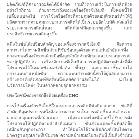
ผลิตภัณฑ์ที่สามารถผลิตได้มีจำกัด รวมถึงความเร็วในการผลิตด้วย
อย่างไรก็ตาม ด้วยการมาถึงของเครื่องจักรซีเอ็นซี ทั้งหมดนี้ได้
เปลี่ยนแปลงไป การใช้เครื่องจักรที่ควบคุมด้วยคอมพิวเตอร์ทำให้ผู้
ผลิตสามารถควบคุมกระบวนการผลิตให้เป็นระบบอัตโนมัติ ส่งผลให้
ระยะเวลาการผลิตสั้นลง ผลิตภัณฑ์มีคุณภาพสูงขึ้น และ
ประสิทธิภาพการผลิตสูงขึ้น
หนึ่งในข้อได้เปรียบสำคัญของเครื่องจักรกลซีเอ็นซี คือความ
สามารถในการผลิตชิ้นส่วนที่ซับซ้อนสูงด้วยความแม่นยำอันน่าทึ่ง
ต่างจากเครื่องจักรกลด้วยมือซึ่งถูกจำกัดด้วยทักษะและประสบการณ์
ของผู้ปฏิบัติงาน เครื่องจักรกลซีเอ็นซีสามารถปฏิบัติตามคำสั่งที่ตั้ง
โปรแกรมไว้ในคอมพิวเตอร์เพื่อตัด ขึ้นรูป และตกแต่งชิ้นส่วนได้
อย่างแม่นยำเหนือชั้น ความแม่นยำระดับนี้ทำให้ผู้ผลิตสามารถ
สร้างสรรค์ผลิตภัณฑ์ที่ครั้งหนึ่งเคยคิดว่าผลิตไม่ได้ นำไปสู่
นวัตกรรมใหม่ๆ ในหลากหลายอุตสาหกรรม
ประโยชน์ของการกลึงด้วยเครื่อง CNC
การใช้เครื่องจักรซีเอ็นซีในกระบวนการผลิตมีข้อดีมากมาย ข้อดีที่
สำคัญที่สุดประการหนึ่งคือความสามารถในการผลิตชิ้นส่วนจำนวน
มากด้วยคุณภาพที่สม่ำเสมอ เนื่องจากเครื่องซีเอ็นซีได้รับการตั้ง
โปรแกรมให้ปฏิบัติตามคำสั่งที่แม่นยำ ชิ้นส่วนแต่ละชิ้นที่ผลิตจึง
เหมือนกันทุกประการ ทำให้มั่นใจได้ว่าผลิตภัณฑ์เป็นไปตาม
มาตรฐานคุณภาพที่เข้มงวด ความสม่ำเสมอในระดับนี้เป็นสิ่งจำเป็น