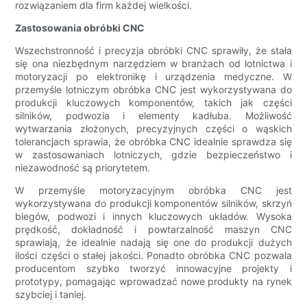
rozwiązaniem dla firm każdej wielkości.
Zastosowania obróbki CNC
Wszechstronność i precyzja obróbki CNC sprawiły, że stała
się ona niezbędnym narzędziem w branżach od lotnictwa i
motoryzacji po elektronikę i urządzenia medyczne. W
przemyśle lotniczym obróbka CNC jest wykorzystywana do
produkcji kluczowych komponentów, takich jak części
silników, podwozia i elementy kadłuba. Możliwość
wytwarzania złożonych, precyzyjnych części o wąskich
tolerancjach sprawia, że ​​obróbka CNC idealnie sprawdza się
w zastosowaniach lotniczych, gdzie bezpieczeństwo i
niezawodność są priorytetem.
W przemyśle motoryzacyjnym obróbka CNC jest
wykorzystywana do produkcji komponentów silników, skrzyń
biegów, podwozi i innych kluczowych układów. Wysoka
prędkość, dokładność i powtarzalność maszyn CNC
sprawiają, że idealnie nadają się one do produkcji dużych
ilości części o stałej jakości. Ponadto obróbka CNC pozwala
producentom szybko tworzyć innowacyjne projekty i
prototypy, pomagając wprowadzać nowe produkty na rynek
szybciej i taniej.