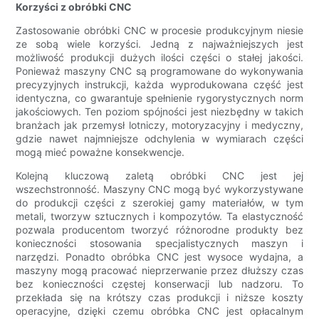
Korzyści z obróbki CNC
Zastosowanie obróbki CNC w procesie produkcyjnym niesie
ze sobą wiele korzyści. Jedną z najważniejszych jest
możliwość produkcji dużych ilości części o stałej jakości.
Ponieważ maszyny CNC są programowane do wykonywania
precyzyjnych instrukcji, każda wyprodukowana część jest
identyczna, co gwarantuje spełnienie rygorystycznych norm
jakościowych. Ten poziom spójności jest niezbędny w takich
branżach jak przemysł lotniczy, motoryzacyjny i medyczny,
gdzie nawet najmniejsze odchylenia w wymiarach części
mogą mieć poważne konsekwencje.
Kolejną kluczową zaletą obróbki CNC jest jej
wszechstronność. Maszyny CNC mogą być wykorzystywane
do produkcji części z szerokiej gamy materiałów, w tym
metali, tworzyw sztucznych i kompozytów. Ta elastyczność
pozwala producentom tworzyć różnorodne produkty bez
konieczności stosowania specjalistycznych maszyn i
narzędzi. Ponadto obróbka CNC jest wysoce wydajna, a
maszyny mogą pracować nieprzerwanie przez dłuższy czas
bez konieczności częstej konserwacji lub nadzoru. To
przekłada się na krótszy czas produkcji i niższe koszty
operacyjne, dzięki czemu obróbka CNC jest opłacalnym