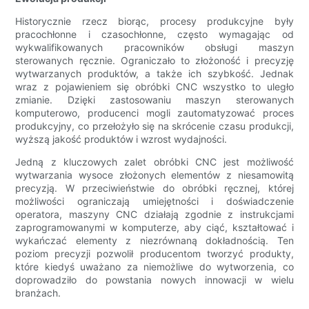
Historycznie rzecz biorąc, procesy produkcyjne były
pracochłonne i czasochłonne, często wymagając od
wykwalifikowanych pracowników obsługi maszyn
sterowanych ręcznie. Ograniczało to złożoność i precyzję
wytwarzanych produktów, a także ich szybkość. Jednak
wraz z pojawieniem się obróbki CNC wszystko to uległo
zmianie. Dzięki zastosowaniu maszyn sterowanych
komputerowo, producenci mogli zautomatyzować proces
produkcyjny, co przełożyło się na skrócenie czasu produkcji,
wyższą jakość produktów i wzrost wydajności.
Jedną z kluczowych zalet obróbki CNC jest możliwość
wytwarzania wysoce złożonych elementów z niesamowitą
precyzją. W przeciwieństwie do obróbki ręcznej, której
możliwości ograniczają umiejętności i doświadczenie
operatora, maszyny CNC działają zgodnie z instrukcjami
zaprogramowanymi w komputerze, aby ciąć, kształtować i
wykańczać elementy z niezrównaną dokładnością. Ten
poziom precyzji pozwolił producentom tworzyć produkty,
które kiedyś uważano za niemożliwe do wytworzenia, co
doprowadziło do powstania nowych innowacji w wielu
branżach.