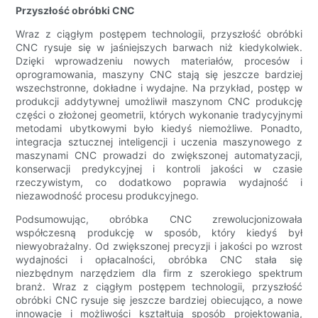
Przyszłość obróbki CNC
Wraz z ciągłym postępem technologii, przyszłość obróbki
CNC rysuje się w jaśniejszych barwach niż kiedykolwiek.
Dzięki wprowadzeniu nowych materiałów, procesów i
oprogramowania, maszyny CNC stają się jeszcze bardziej
wszechstronne, dokładne i wydajne. Na przykład, postęp w
produkcji addytywnej umożliwił maszynom CNC produkcję
części o złożonej geometrii, których wykonanie tradycyjnymi
metodami ubytkowymi było kiedyś niemożliwe. Ponadto,
integracja sztucznej inteligencji i uczenia maszynowego z
maszynami CNC prowadzi do zwiększonej automatyzacji,
konserwacji predykcyjnej i kontroli jakości w czasie
rzeczywistym, co dodatkowo poprawia wydajność i
niezawodność procesu produkcyjnego.
Podsumowując, obróbka CNC zrewolucjonizowała
współczesną produkcję w sposób, który kiedyś był
niewyobrażalny. Od zwiększonej precyzji i jakości po wzrost
wydajności i opłacalności, obróbka CNC stała się
niezbędnym narzędziem dla firm z szerokiego spektrum
branż. Wraz z ciągłym postępem technologii, przyszłość
obróbki CNC rysuje się jeszcze bardziej obiecująco, a nowe
innowacje i możliwości kształtują sposób projektowania,