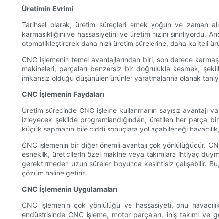
Üretimin Evrimi
Tarihsel olarak, üretim süreçleri emek yoğun ve zaman alıcıy
karmaşıklığını ve hassasiyetini ve üretim hızını sınırlıyordu. A
otomatikleştirerek daha hızlı üretim sürelerine, daha kaliteli ürü
CNC işlemenin temel avantajlarından biri, son derece karmaşık
makineleri, parçaları benzersiz bir doğrulukla kesmek, şekill
imkansız olduğu düşünülen ürünler yaratmalarına olanak tanıyar
CNC İşlemenin Faydaları
Üretim sürecinde CNC işleme kullanmanın sayısız avantajı vard
izleyecek şekilde programlandığından, üretilen her parça bir s
küçük sapmanın bile ciddi sonuçlara yol açabileceği havacılık, 
CNC işlemenin bir diğer önemli avantajı çok yönlülüğüdür. CNC 
esneklik, üreticilerin özel makine veya takımlara ihtiyaç duy
gerektirmeden uzun süreler boyunca kesintisiz çalışabilir. Bu,
çözüm haline getirir.
CNC İşlemenin Uygulamaları
CNC işlemenin çok yönlülüğü ve hassasiyeti, onu havacılık 
endüstrisinde CNC işleme, motor parçaları, iniş takımı ve göv