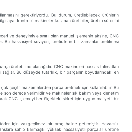
llanmasını gerektiriyordu. Bu durum, üretilebilecek ürünlerin
lgisayar kontrollü makineler kullanan üreticiler, üretim sürecini
eceri ve deneyimiyle sınırlı olan manuel işlemenin aksine, CNC
. Bu hassasiyet seviyesi, üreticilerin bir zamanlar üretilmesi
parça üretebilme olanağıdır. CNC makineleri hassas talimatları
ı sağlar. Bu düzeyde tutarlılık, bir parçanın boyutlarındaki en
çok çeşitli malzemelerden parça üretmek için kullanılabilir. Bu
me son derece verimlidir ve makineler sık ​​bakım veya denetim
arak CNC işlemeyi her ölçekteki şirket için uygun maliyetli bir
ler için vazgeçilmez bir araç haline getirmiştir. Havacılık
leranslara sahip karmaşık, yüksek hassasiyetli parçalar üretme