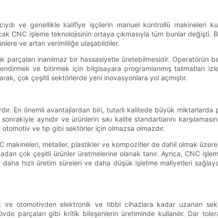
dı ve genellikle kalifiye işçilerin manuel kontrollü makineleri ku
ncak CNC işleme teknolojisinin ortaya çıkmasıyla tüm bunlar değişti. Bi
nlere ve artan verimliliğe ulaşabildiler.
 parçaları inanılmaz bir hassasiyetle üretebilmesidir. Operatörün b
endirmek ve bitirmek için bilgisayara programlanmış talimatları izler
ak, çok çeşitli sektörlerde yeni inovasyonlara yol açmıştır.
ır. En önemli avantajlardan biri, tutarlı kalitede büyük miktarlarda 
onrakiyle aynıdır ve ürünlerin sıkı kalite standartlarını karşılamasın
otomotiv ve tıp gibi sektörler için olmazsa olmazdır.
makineleri, metaller, plastikler ve kompozitler de dahil olmak üzere 
madan çok çeşitli ürünler üretmelerine olanak tanır. Ayrıca, CNC işle
 daha hızlı üretim süreleri ve daha düşük işletme maliyetleri sağlay
ve otomotivden elektronik ve tıbbi cihazlara kadar uzanan sektör
de parçaları gibi kritik bileşenlerin üretiminde kullanılır. Dar to