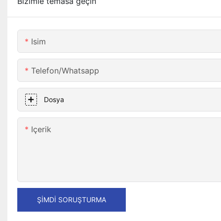
Bizimle temasa geçin
Isim
Telefon/whatsapp
Dosya
Içerik
ŞIMDI SORUŞTURMA