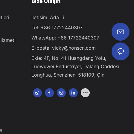
Bize Ulaşın
leri
İletişim: Ada Li
Tel: +86 17722440307
WhatsApp: +86 17722440307
Hizmeti
E-posta:
vicky@honscn.com
Ekle: 4F, ​​No. 41 Huangdang Yolu,
Luowuwei Endüstriyel, Dalang Caddesi,
Longhua, Shenzhen, 518109, Çin
sı