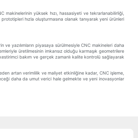
 makinelerinin yüksek hızı, hassasiyeti ve tekrarlanabilirliği,
e prototipleri hızla oluşturmasına olanak tanıyarak yeni ürünleri
in ve yazılımların piyasaya sürülmesiyle CNC makineleri daha
emleriyle üretilmesinin imkansız olduğu karmaşık geometrilere
estirimci bakım ve gerçek zamanlı kalite kontrolü sağlayarak
den artan verimlilik ve maliyet etkinliğine kadar, CNC işleme,
eleceği daha da umut verici hale gelmekte ve yeni inovasyonlar