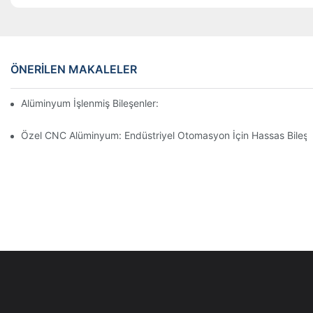
ÖNERILEN MAKALELER
Alüminyum İşlenmiş Bileşenler: Niş Pazarlar İçin Özelleştirme
Özel CNC Alüminyum: Endüstriyel Otomasyon İçin Hassas Bileşe