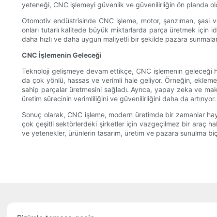
yeteneği, CNC işlemeyi güvenlik ve güvenilirliğin ön planda old
Otomotiv endüstrisinde CNC işleme, motor, şanzıman, şasi ve di
onları tutarlı kalitede büyük miktarlarda parça üretmek için ide
daha hızlı ve daha uygun maliyetli bir şekilde pazara sunmalar
CNC İşlemenin Geleceği
Teknoloji gelişmeye devam ettikçe, CNC işlemenin geleceği h
da çok yönlü, hassas ve verimli hale geliyor. Örneğin, eklem
sahip parçalar üretmesini sağladı. Ayrıca, yapay zeka ve ma
üretim sürecinin verimliliğini ve güvenilirliğini daha da artırıyor.
Sonuç olarak, CNC işleme, modern üretimde bir zamanlar hayal 
çok çeşitli sektörlerdeki şirketler için vazgeçilmez bir araç
ve yetenekler, ürünlerin tasarım, üretim ve pazara sunulma biç