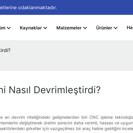
etlerine odaklanmaktadır.
Ha
üm
Kaynaklar
Malzemeler
Ürünler
irdi?
 Nasıl Devrimleştirdi?
ve en devrim niteliğindeki gelişmelerden biri CNC işleme teknolojis
temlerini değiştirerek üretim sürecini daha verimli, hassas ve uygun 
ektörlerdeki şirketler için vazgeçilmez bir araç haline geldiğini incel