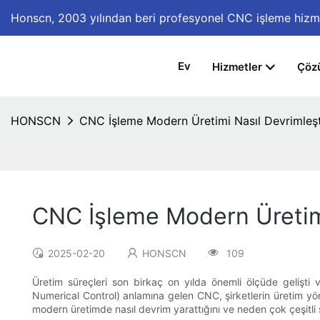
Honscn,
2003 yılından beri profesyonel CNC işleme hizm
Ev
Hizmetler
Çöz
HONSCN
CNC İşleme Modern Üretimi Nasıl Devrimleşt
CNC İşleme Modern Üretimi
2025-02-20
HONSCN
109
Üretim süreçleri son birkaç on yılda önemli ölçüde gelişti 
Numerical Control) anlamına gelen CNC, şirketlerin üretim yön
modern üretimde nasıl devrim yarattığını ve neden çok çeşitli s