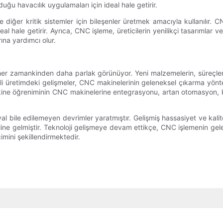
uğu havacılık uygulamaları için ideal hale getirir.
ğer kritik sistemler için bileşenler üretmek amacıyla kullanılır. CNC
al hale getirir. Ayrıca, CNC işleme, üreticilerin yenilikçi tasarımlar v
ına yardımcı olur.
er zamankinden daha parlak görünüyor. Yeni malzemelerin, süreçler
eli üretimdeki gelişmeler, CNC makinelerinin geleneksel çıkarma yönt
kine öğreniminin CNC makinelerine entegrasyonu, artan otomasyon, k
bile edilemeyen devrimler yaratmıştır. Gelişmiş hassasiyet ve kalite
 haline gelmiştir. Teknoloji gelişmeye devam ettikçe, CNC işlemenin g
imini şekillendirmektedir.