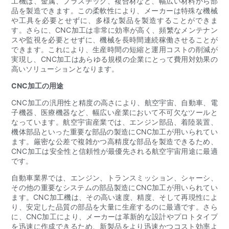
工機は、金属、プラスチック、複合材など、幅広い材料から部
品を製造できます。この柔軟性により、メーカーは特殊な機械
や工具を必要とせずに、多様な製品を製造することができま
す。さらに、CNC加工は非常に効率が高く、頻繁なメンテナン
スや監視を必要とせずに、機械を長時間連続稼働させることが
できます。これにより、生産時間の短縮と運用コストの削減が
実現し、CNC加工はあらゆる規模の企業にとって費用対効果の
高いソリューションとなります。
CNC加工の用途
CNC加工の汎用性と精度の高さにより、航空宇宙、自動車、電
子機器、医療機器など、幅広い産業において不可欠なツールと
なっています。航空宇宙産業では、エンジン部品、着陸装置、
機体部品といった重要な部品の製造にCNC加工が用いられてい
ます。厳密な公差で複雑かつ高精度な部品を製造できるため、
CNC加工は安全性と信頼性が最優先される航空宇宙用途に最適
です。
自動車業界では、エンジン、トランスミッション、シャーシ、
その他の重要なシステムの部品製造にCNC加工が用いられてい
ます。CNC加工機は、その高い速度、精度、そして再現性によ
り、安定した品質の部品を大量に生産するのに最適です。さら
に、CNC加工により、メーカーは革新的な設計やプロトタイプ
を迅速に作成できるため、新製品をより迅速かつコスト効率よ