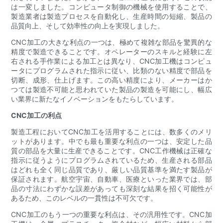
は一変しました。コンピュータ制御の機械を使用することで、
製造業者は製造プロセスを自動化し、生産時間の短縮、製品の
品質向上、そして効率性の向上を実現しました。
CNC加工の大きな利点の一つは、極めて複雑な部品を驚異的な
精度で製造できることです。オペレーターのスキルと経験に左
右される手作業による加工とは異なり、CNC加工機はコンピュ
ータにプログラムされた指示に従い、比類のない精度で部品を
切断、成形、仕上げます。この高い精度により、メーカーはか
つては製造不可能と思われていた製品の製造を可能にし、幅広
い業界に新たなイノベーションをもたらしています。
CNC加工の利点
製造工程においてCNC加工を活用することには、数多くのメリ
ットがあります。中でも最も重要な利点の一つは、安定した品
質の部品を大量に生産できることです。CNC工作機械は正確な
指示に従うようにプログラムされているため、生産される部品
はどれも全く同じ品質であり、厳しい品質基準を満たす製品が
保証されます。航空宇宙、自動車、医療といった業界では、部
品の寸法にわずかな誤差があっても深刻な結果を招く可能性が
あるため、このレベルの一貫性は不可欠です。
CNC加工のもう一つの重要な利点は、その汎用性です。CNC加