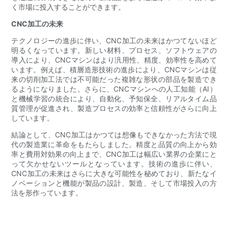
く市場に投入することができます。
CNC加工の未来
テクノロジーの進歩に伴い、CNC加工の未来はかつてないほど
明るくなっています。新しい材料、プロセス、ソフトウェアの
導入により、CNCマシンはより汎用性、精度、効率性を高めて
います。例えば、積層造形技術の進歩により、CNCマシンは従
来の切削加工法では不可能だった複雑な形状の部品を製造でき
るようになりました。さらに、CNCマシンへの人工知能（AI）
と機械学習の統合により、自動化、予知保全、リアルタイム品
質管理が促進され、製造プロセスの効率と信頼性がさらに向上
しています。
結論として、CNC加工はかつては想像もできなかった方法で現
代の製造業に革命をもたらしました。精度と品質の向上から効
率と費用対効果の向上まで、CNC加工は幅広い業界の企業にと
って欠かせないツールとなっています。技術の進歩に伴い、
CNC加工の未来はさらに大きな可能性を秘めており、新たなイ
ノベーションと機能が製品の設計、製造、そして市場投入の方
法を形作っています。