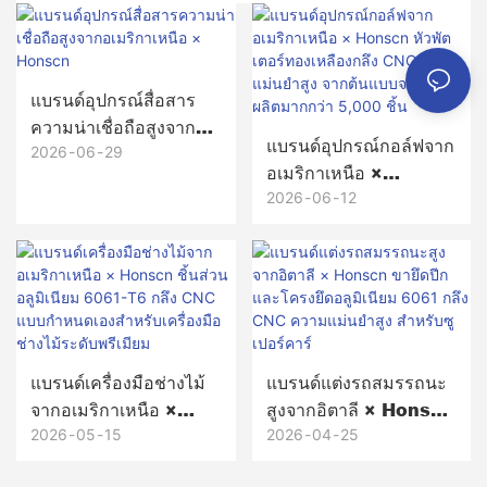
แบรนด์อุปกรณ์สื่อสาร
ความน่าเชื่อถือสูงจาก
แบรนด์อุปกรณ์กอล์ฟจาก
อเมริกาเหนือ ×
2026
06
29
อเมริกาเหนือ ×
Honscn
Honscn หัวพัตเตอร์
2026
06
12
ทองเหลืองกลึง CNC
ความแม่นยำสูง จาก
ต้นแบบจนถึงการผลิต
มากกว่า 5,000 ชิ้น
แบรนด์เครื่องมือช่างไม้
แบรนด์แต่งรถสมรรถนะ
จากอเมริกาเหนือ ×
สูงจากอิตาลี × Honscn
Honscn ชิ้นส่วนอลูมิ
ขายึดปีกและโครงยึดอลู
2026
05
15
2026
04
25
เนียม 6061-T6 กลึง
มิเนียม 6061 กลึง CNC