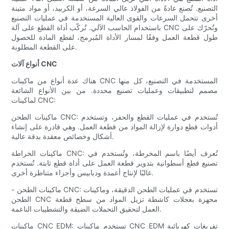
التصنيع. تُصنع عادةً من الفولاذ عالي السرعة، أو الكربيد، أو مواد متينة
أخرى تتحمل السرعات والقوى العالية المستخدمة في عمليات التصنيع
باستخدام الحاسب الآلي. تُركّب أداة القطع على آلة CNC وتُحرّك على
طول قطعة العمل وفقًا لمسار الأداة المُبرمج، لقطع المادة للحصول
على القطعة المطلوبة.
أنواع آلات CNC
هناك عدة أنواع من ماكينات CNC المستخدمة في التصنيع، كل منها
مصمم لتطبيقات وعمليات تصنيع محددة. من بين الأنواع الشائعة
لماكينات CNC:
ماكينات الطحن CNC: تُستخدم في عمليات القطع والحفر، وتستخدم
أدوات قطع دوارة لإزالة المواد من قطعة العمل. وهي قادرة على إنشاء
أشكال وخصائص معقدة بدقة عالية.
ماكينات الخراطة CNC: تُعرف أيضًا باسم المخرطة، وتُستخدم في
تصنيع قطع أسطوانية بتدوير قطعة العمل على أداة قطع ثابتة. تُستخدم
غالبًا لإنتاج أعمدة ودبابيس وأجزاء متناظرة أخرى.
- ماكينات الطحن CNC: تستخدم في عمليات الطحن الدقيقة، وماكينات
الطحن CNC مجهزة بعجلات كاشطة تزيل المواد من سطح قطعة
العمل لتحقيق التحملات الضيقة والتشطيبات الناعمة.
ماكينات CNC EDM: تستخدم ماكينات CNC EDM تفريغات كهربائية