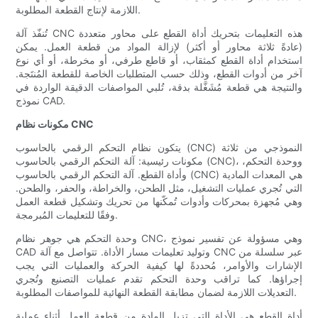
اللازمة لإنتاج القطعة المطلوبة.
تُنفّذ آلة CNC هذه التعليمات بتحريك أداة القطع على محاور متعددة
(عادةً ثلاثة محاور أو أكثر) لإزالة المواد من قطعة العمل. يمكن
استخدام أداة القطع كمثقاب، أو قاطع طرفي، أو مخرطة، أو أي نوع
آخر من أدوات القطع، وذلك حسب المتطلبات الخاصة للقطعة المُنتَجة.
والنتيجة هي قطعة مُشَغَّلة بدقة، تُلبي المواصفات الدقيقة الواردة في
نموذج CAD.
مكونات نظام CNC
يتكون نظام التحكم الرقمي بالحاسوب (CNC) النموذجي من ثلاثة
مكونات رئيسية: آلة التحكم الرقمي بالحاسوب (CNC)، ووحدة التحكم،
وأداة القطع. آلة التحكم الرقمي بالحاسوب (CNC) هي المعدات المادية
التي تُجري عمليات التشغيل، مثل الطحن، والخراطة، والحفر، والطحن.
وهي مُجهزة بمحركات وأدوات تُمكّنها من تحريك وتشكيل قطعة العمل
وفقًا للتعليمات المُبرمجة.
وحدة التحكم هي جوهر نظام CNC، وهي مسؤولة عن تفسير نموذج
CAD وتوليد تعليمات مسار الأداة. تتواصل مع آلة CNC عبر سلسلة من
الإشارات والأوامر، مُحددةً لها كيفية الحركة والعمليات التي يجب
إجراؤها. كما تراقب وحدة التحكم تقدم عمليات التصنيع وتُجري
التعديلات اللازمة لضمان مطابقة القطعة النهائية للمواصفات المطلوبة.
أداة القطع هي الأداة التي تزيل المادة من قطعة العمل أثناء عملية