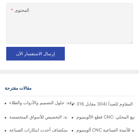
المحتوى
إرسال الاستفسار الآن
مقالات مقترحة
آكل الألومنيوم في الأجزاء المصنعة بدقة: حلول التصميم والأدوات والطلاء
CNC: مزايا التصنيع المحلي
مكونات الألمنيوم المُشكَّلة: التخصيص للأسواق المتخصصة
ت دقيقة للأتمتة الصناعية
تصنيع الألمنيوم حسب الطلب: استكشاف أحدث ابتكارات الصناعة