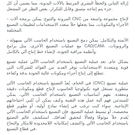
إزالة التباين والخطأ البشري المرتبط بالآلات اليدوية، مما يضمن أن كل
جزء يتم إنتاجه متسق وقابل للتكرار، بغض النظر عن المشغل.
- المرونة والتنوع: يمكن برمجة آلات CNC لإنتاج مجموعة واسعة من
الأجزاء والمكونات، مما يجعلها حلاً متعدد الاستخدامات لتطبيقات التصنيع
المختلفة.
- الأتمتة والتكامل: يمكن دمج التصنيع باستخدام الحاسب الآلي بسهولة
مع عمليات التصنيع الأخرى، مثل برامج CAD/CAM، والروبوتات،
وأنظمة مراقبة الجودة، لإنشاء خط إنتاج آلي بالكامل.
بشكل عام، تعد عملية التصنيع باستخدام الحاسب الآلي عملية تصنيع
قوية ومتعددة الاستخدامات توفر العديد من الفوائد للشركات التي
تتطلع إلى إنتاج أجزاء ومكونات عالية الجودة بدقة وكفاءة.
في الختام، يُعدّ التصنيع باستخدام الحاسب الآلي (CNC) عملية تصنيع
متطورة تستغل قوة تكنولوجيا الحاسوب لإنتاج قطع ومكونات دقيقة
ومعقدة. بفهم أساسيات التصنيع باستخدام الحاسب الآلي، يمكن
للمبتدئين فهم آلية عمل هذه التقنية وكيف يمكن أن تُلبي احتياجاتهم
الإنتاجية. سواء كنت ترغب في إنشاء نماذج أولية، أو تطوير قطع
مخصصة، أو تبسيط عملية التصنيع، فإن التصنيع باستخدام الحاسب الآلي
يُقدم حلاً موثوقًا وفعالًا لتحقيق أهدافك. استكشف عالم التصنيع
باستخدام الحاسب الآلي واكتشف إمكانياته اللامحدودة للابتكار والنجاح
في قطاع التصنيع.