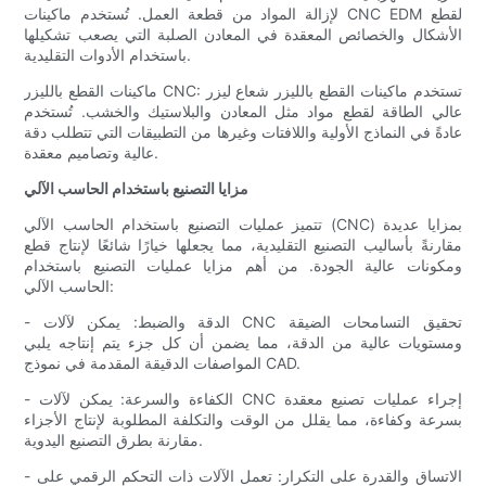
لإزالة المواد من قطعة العمل. تُستخدم ماكينات CNC EDM لقطع
الأشكال والخصائص المعقدة في المعادن الصلبة التي يصعب تشكيلها
باستخدام الأدوات التقليدية.
ماكينات القطع بالليزر CNC: تستخدم ماكينات القطع بالليزر شعاع ليزر
عالي الطاقة لقطع مواد مثل المعادن والبلاستيك والخشب. تُستخدم
عادةً في النماذج الأولية واللافتات وغيرها من التطبيقات التي تتطلب دقة
عالية وتصاميم معقدة.
مزايا التصنيع باستخدام الحاسب الآلي
تتميز عمليات التصنيع باستخدام الحاسب الآلي (CNC) بمزايا عديدة
مقارنةً بأساليب التصنيع التقليدية، مما يجعلها خيارًا شائعًا لإنتاج قطع
ومكونات عالية الجودة. من أهم مزايا عمليات التصنيع باستخدام
الحاسب الآلي:
- الدقة والضبط: يمكن لآلات CNC تحقيق التسامحات الضيقة
ومستويات عالية من الدقة، مما يضمن أن كل جزء يتم إنتاجه يلبي
المواصفات الدقيقة المقدمة في نموذج CAD.
- الكفاءة والسرعة: يمكن لآلات CNC إجراء عمليات تصنيع معقدة
بسرعة وكفاءة، مما يقلل من الوقت والتكلفة المطلوبة لإنتاج الأجزاء
مقارنة بطرق التصنيع اليدوية.
- الاتساق والقدرة على التكرار: تعمل الآلات ذات التحكم الرقمي على