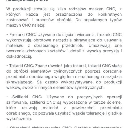
W produkcji stosuje się kilka rodzajów maszyn CNC, z
których każda jest przeznaczona do konkretnych
zastosowań i procesów obróbki. Do popularnych typów
maszyn CNC należą:
- Frezarki CNC: Używane do cięcia i wiercenia, frezarki CNC
wykorzystują obrotowe narzędzia skrawające do usuwania
materiału z obrabianego przedmiotu. Umożliwiają one
tworzenie złożonych kształtów i detali z wysoką precyzją i
dokładnością.
- Tokarki CNC: Znane również jako tokarki, tokarki CNC służą
do obróbki elementów cylindrycznych poprzez obracanie
przedmiotu obrabianego względem nieruchomego narzędzia
skrawającego. Są często wykorzystywane do produkcji
wałków, sworzni i innych elementów symetrycznych.
- Szlifierki CNC: Używane do precyzyjnych operacji
szlifowania, szlifierki CNC są wyposażone w tarcze ścierne,
które usuwają materiał z powierzchni przedmiotu
obrabianego, co pozwala uzyskać wąskie tolerancje i gładkie
wykończenia.
- Obrabiarki elektroerozyjne CNC: Obróbka elektroerozyjna