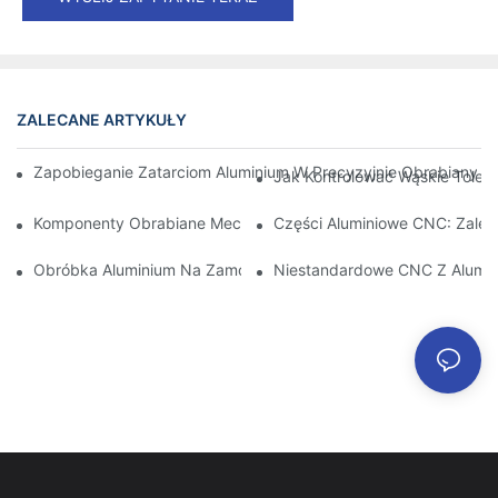
ZALECANE ARTYKUŁY
Zapobieganie Zatarciom Aluminium W Precyzyjnie Obrabianych 
Jak Kontrolować Wąskie Toler
Komponenty Obrabiane Mechanicznie Z Aluminium: Dostosowa
Części Aluminiowe CNC: Zalety
Obróbka Aluminium Na Zamówienie: Odkrywanie Najnowszych 
Niestandardowe CNC Z Alumin