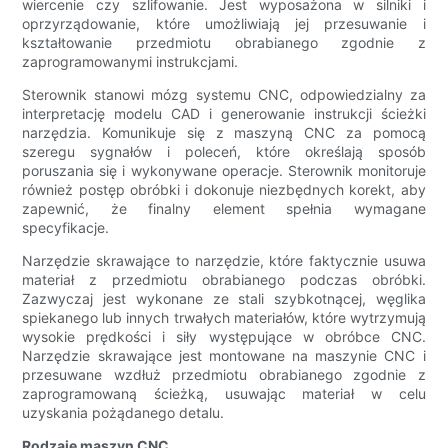
wiercenie czy szlifowanie. Jest wyposażona w silniki i
oprzyrządowanie, które umożliwiają jej przesuwanie i
kształtowanie przedmiotu obrabianego zgodnie z
zaprogramowanymi instrukcjami.
Sterownik stanowi mózg systemu CNC, odpowiedzialny za
interpretację modelu CAD i generowanie instrukcji ścieżki
narzędzia. Komunikuje się z maszyną CNC za pomocą
szeregu sygnałów i poleceń, które określają sposób
poruszania się i wykonywane operacje. Sterownik monitoruje
również postęp obróbki i dokonuje niezbędnych korekt, aby
zapewnić, że finalny element spełnia wymagane
specyfikacje.
Narzędzie skrawające to narzędzie, które faktycznie usuwa
materiał z przedmiotu obrabianego podczas obróbki.
Zazwyczaj jest wykonane ze stali szybkotnącej, węglika
spiekanego lub innych trwałych materiałów, które wytrzymują
wysokie prędkości i siły występujące w obróbce CNC.
Narzędzie skrawające jest montowane na maszynie CNC i
przesuwane wzdłuż przedmiotu obrabianego zgodnie z
zaprogramowaną ścieżką, usuwając materiał w celu
uzyskania pożądanego detalu.
Rodzaje maszyn CNC