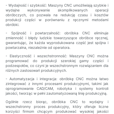
- Wydajność i szybkość: Maszyny CNC umożliwiają szybkie i
wydajne wykonywanie skomplikowanych operacji
obróbczych, co pozwala na redukcję czasu i kosztów
produkcji części w porównaniu z ręcznymi metodami
obróbki.
- Spójność i powtarzalność: obróbka CNC eliminuje
zmienność i błędy ludzkie towarzyszące obróbce ręcznej,
gwarantując, że każda wyprodukowana część jest spójna i
powtarzalna, niezależnie od operatora.
- Elastyczność i wszechstronność: Maszyny CNC można
programować do produkcji szerokiej gamy części i
podzespołów, co czyni je wszechstronnym rozwiązaniem dla
różnych zastosowań produkcyjnych.
- Automatyzacja i integracja: obróbkę CNC można łatwo
zintegrować z innymi procesami produkcyjnymi, takimi jak
oprogramowanie CAD/CAM, robotyka i systemy kontroli
jakości, tworząc w pełni zautomatyzowaną linię produkcyjną.
Ogólnie rzecz biorąc, obróbka CNC to wydajny i
wszechstronny proces produkcyjny, który oferuje liczne
korzyści firmom chcącym produkować wysokiej jakości