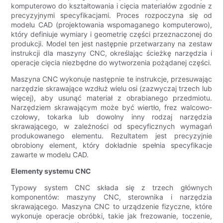
komputerowo do kształtowania i cięcia materiałów zgodnie z
precyzyjnymi specyfikacjami. Proces rozpoczyna się od
modelu CAD (projektowania wspomaganego komputerowo),
który definiuje wymiary i geometrię części przeznaczonej do
produkcji. Model ten jest następnie przetwarzany na zestaw
instrukcji dla maszyny CNC, określając ścieżkę narzędzia i
operacje cięcia niezbędne do wytworzenia pożądanej części.
Maszyna CNC wykonuje następnie te instrukcje, przesuwając
narzędzie skrawające wzdłuż wielu osi (zazwyczaj trzech lub
więcej), aby usunąć materiał z obrabianego przedmiotu.
Narzędziem skrawającym może być wiertło, frez walcowo-
czołowy, tokarka lub dowolny inny rodzaj narzędzia
skrawającego, w zależności od specyficznych wymagań
produkowanego elementu. Rezultatem jest precyzyjnie
obrobiony element, który dokładnie spełnia specyfikacje
zawarte w modelu CAD.
Elementy systemu CNC
Typowy system CNC składa się z trzech głównych
komponentów: maszyny CNC, sterownika i narzędzia
skrawającego. Maszyna CNC to urządzenie fizyczne, które
wykonuje operacje obróbki, takie jak frezowanie, toczenie,