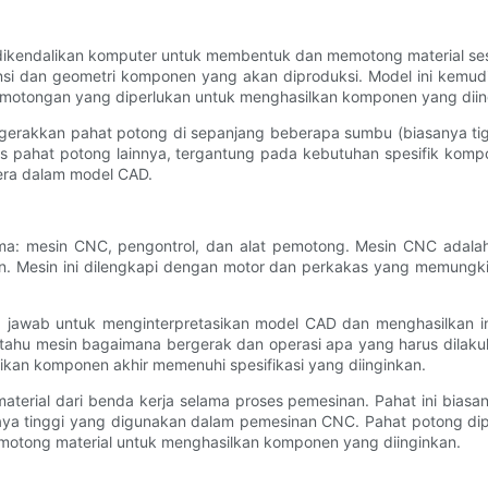
endalikan komputer untuk membentuk dan memotong material sesuai
 dan geometri komponen yang akan diproduksi. Model ini kemudian 
emotongan yang diperlukan untuk menghasilkan komponen yang diin
erakkan pahat potong di sepanjang beberapa sumbu (biasanya tiga 
enis pahat potong lainnya, tergantung pada kebutuhan spesifik ko
tera dalam model CAD.
a: mesin CNC, pengontrol, dan alat pemotong. Mesin CNC adalah p
an. Mesin ini dilengkapi dengan motor dan perkakas yang memung
 jawab untuk menginterpretasikan model CAD dan menghasilkan ins
i tahu mesin bagaimana bergerak dan operasi apa yang harus dilak
kan komponen akhir memenuhi spesifikasi yang diinginkan.
rial dari benda kerja selama proses pemesinan. Pahat ini biasanya
ya tinggi yang digunakan dalam pemesinan CNC. Pahat potong di
emotong material untuk menghasilkan komponen yang diinginkan.