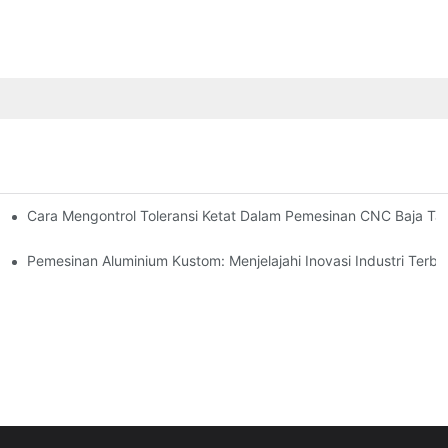
olusi Desain, Peralatan, Dan Pelapisan
Cara Mengontrol Toleransi Ketat Dalam Pemesinan CNC Baja Tah
Pemesinan Aluminium Kustom: Menjelajahi Inovasi Industri Terba