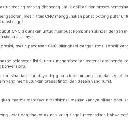
tur, masing-masing dirancang untuk aplikasi dan proses pemesina
pengeboran, mesin frais CNC menggunakan pahat potong putar untuk
urasi tinggi.
n bubut CNC digunakan untuk membuat komponen silinder dengan me
 simetris lainnya.
presisi, mesin pengasah CNC dilengkapi dengan roda abrasif yang
akan pelepasan listrik untuk menghilangkan material dari benda
t konvensional.
an sinar laser berdaya tinggi untuk memotong material seperti lo
in yang membutuhkan presisi tinggi dan desain yang rumit.
an metode manufaktur tradisional, menjadikannya pilihan popule
:
 yang ketat dan tingkat akurasi yang tinggi, memastikan bahwa set