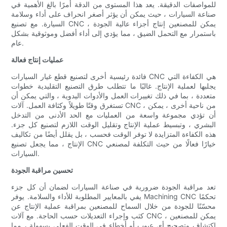
للمواصفات الدقيقة. يعد هذا المستوى من الدقة أمرًا بالغ الأهمية في
صناعة السيارات ، حيث يمكن أن يؤثر أصغر انحراف على أداء وسلامة
السيارة. مع تصنيع CNC ، يمكن للمصنعين إنتاج أجزاء عالية الجودة
باستمرار مع التحمل الضيق ، مما يؤدي إلى أداء أفضل وموثوقية بشكل
عام.
عمليات إنتاج فعالة
فائدة رئيسية أخرى لتصنيع قطع غيار السيارات CNC هي الكفاءة التي
يجلبها لعملية الإنتاج. غالبًا ما تتطلب طرق التصنيع التقليدية خطوات
متعددة ، بما في ذلك تغييرات العمل والأدوات اليدوية ، والتي يمكن أن
تستغرق وقتًا طويلاً وكثافة العمل. آلات CNC ، من ناحية أخرى ، يمكن
أن تؤدي مجموعة واسعة من العمليات مع الحد الأدنى من التدخل
البشري ، وتبسيط عملية الإنتاج وتقليل الوقت اللازم لتصنيع كل جزء.
هذه الكفاءة المتزايدة لا توفر الوقت فحسب ، بل يقلل أيضًا من تكاليف
الإنتاج ، مما يجعل تصنيع CNC خيارًا فعالًا من حيث التكلفة لمصنعي
السيارات.
تحسين مراقبة الجودة
تعد مراقبة الجودة ضرورية في صناعة السيارات لضمان أن كل جزء
يفي بالمعايير المطلوبة للأداء والسلامة. يوفر Machining CNC تحكمًا
محسّنًا للجودة من خلال السماح للمصنعين بمراقبة عملية الإنتاج عن
كثب وإجراء التعديلات حسب الحاجة. مع آلات CNC ، يمكن للمصنعين
اكتشاف وتصحيح أي عيوب أو أخطاء في الوقت الفعلي بسهولة ، مما