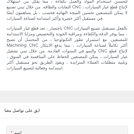
لتحسين استخدام المواد والعمل بكفاءة ، مما يقلل من استهلاك
النفايات والطاقة. من خلال تبني تصنيع CNC لإنتاج قطع غيار السيارات ،
لا يمكن للمصنعين تحسين النتيجة النهائية فحسب ، بل يساهمون أيضًا
في مستقبل أكثر خضرة وأكثر استدامة لصناعة السيارات.
باختصار ، تعد قطع غيار السيارات CNC بالفعل مستقبل تصنيع السيارات
، مما يوفر الدقة والكفاءة ومراقبة الجودة والتخصيص ومزايا الاستدامة
للمصنعين. مع استمرار تطور التكنولوجيا ، من المحتمل أن تصبح
Machining CNC أكثر تكاملاً لصناعة السيارات ، مما يدفع الابتكار
والنمو في السنوات القادمة. من خلال تبني تشغيل CNC لإنتاج قطع
غيار السيارات ، يمكن للمصنعين الحفاظ على المنافسة في السوق ،
وتلبية متطلبات العملاء المتزايدة ، ويقود الطريق نحو مستقبل أكثر
استدامة وفعالية لتصنيع السيارات.
ابق على تواصل معنا
اسم