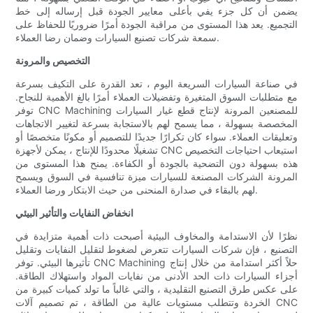
يضمن أن كل جزء يفي بأعلى معايير الجودة قبل إرساله إلى خط
التجميع. يعد هذا المستوى من مراقبة الجودة أمرًا ضروريًا للحفاظ على
سمعة شركات تصنيع السيارات وضمان رضا العملاء.
التخصيص والمرونة
في صناعة السيارات السريعة اليوم ، تعد القدرة على التكيف بسرعة
مع متطلبات السوق المتغيرة وتفضيلات العملاء أمرًا بالغ الأهمية للنجاح.
توفر CNC Machining للمصنعين المرونة لإنتاج قطع غيار السيارات
المخصصة بسهولة ، مما يسمح لهم بالاستجابة بسرعة لتغيير الاتجاهات
وتعليقات العملاء. سواء كان تكرارًا جديدًا للتصميم أو مكونًا متخصصًا أو
تشغيلًا محدودًا للإنتاج ، يمكن لأجهزة CNC استيعاب احتياجات التخصيص
هذه بسهولة دون التضحية بالجودة أو الكفاءة. يمنح هذا المستوى من
المرونة الشركات المصنعة للسيارات ميزة تنافسية في السوق ويسمح
لهم بالبقاء في صدارة المنحنى من حيث الابتكار ورضا العملاء.
انخفاض النفايات والتأثير البيئي
نظرًا لأن الاستدامة والمخاوف البيئية أصبحت ذات أهمية متزايدة في
التصنيع ، فإن شركات السيارات تتعرض لضغوط لتقليل النفايات وتقليل
تأثيرها البيئي. توفر CNC Machining حلاً أكثر استدامة من خلال إنتاج
أجزاء السيارات ذات الحد الأدنى من نفايات المواد واستهلاك الطاقة.
على عكس طرق التصنيع التقليدية ، والتي غالباً ما تولد كميات كبيرة من
الخردة وتتطلب مستويات عالية من الطاقة ، تم تصميم آلات CNC