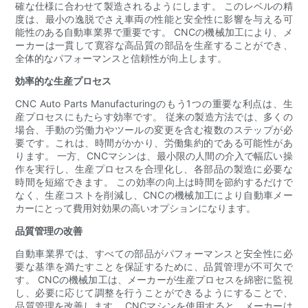
確な仕様に合わせて製造されるようにします。 このレベルの精
度は、最小の逸脱でさえ車両の性能と安全性に影響を与える可
能性のある自動車業界で重要です。 CNCの機械加工により、メ
ーカーは一貫して寛容な高品質の部品を生産することができ、
全体的なパフォーマンスと信頼性が向上します。
効率的な生産プロセス
CNC Auto Parts Manufacturingのもう1つの重要な利点は、生
産プロセスにもたらす効率です。 従来の製造方法では、多くの
場合、手動の労働力やツールの変更を含む複数のステップが必
要です。これは、時間がかかり、労働集約的である可能性があ
ります。 一方、CNCマシンは、最小限の人間の介入で幅広い操
作を実行し、生産プロセスを合理化し、各部品の製造に必要な
時間を短縮できます。 この効率の向上は時間を節約するだけで
なく、生産コストを削減し、CNCの機械加工により自動車メー
カーにとって費用対効果の高いオプションになります。
品質管理の改善
自動車業界では、すべての部品がパフォーマンスと安全性に必
要な基準を満たすことを保証するために、品質管理が不可欠で
す。 CNCの機械加工は、メーカーが生産プロセスを綿密に監視
し、必要に応じて調整を行うことができるようにすることで、
品質管理を改善します。 CNCマシンを使用すると、メーカーは