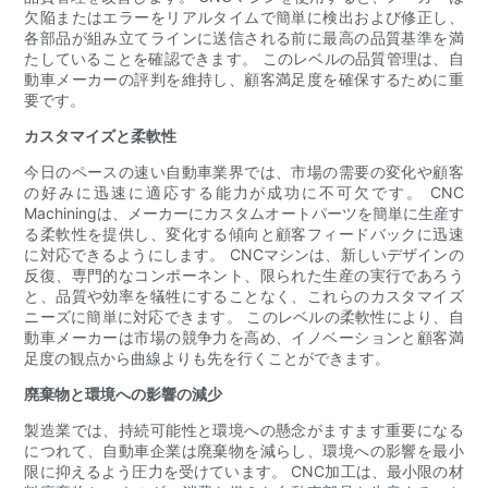
欠陥またはエラーをリアルタイムで簡単に検出および修正し、
各部品が組み立てラインに送信される前に最高の品質基準を満
たしていることを確認できます。 このレベルの品質管理は、自
動車メーカーの評判を維持し、顧客満足度を確保するために重
要です。
カスタマイズと柔軟性
今日のペースの速い自動車業界では、市場の需要の変化や顧客
の好みに迅速に適応する能力が成功に不可欠です。 CNC
Machiningは、メーカーにカスタムオートパーツを簡単に生産す
る柔軟性を提供し、変化する傾向と顧客フィードバックに迅速
に対応できるようにします。 CNCマシンは、新しいデザインの
反復、専門的なコンポーネント、限られた生産の実行であろう
と、品質や効率を犠牲にすることなく、これらのカスタマイズ
ニーズに簡単に対応できます。 このレベルの柔軟性により、自
動車メーカーは市場の競争力を高め、イノベーションと顧客満
足度の観点から曲線よりも先を行くことができます。
廃棄物と環境への影響の減少
製造業では、持続可能性と環境への懸念がますます重要になる
につれて、自動車企業は廃棄物を減らし、環境への影響を最小
限に抑えるよう圧力を受けています。 CNC加工は、最小限の材