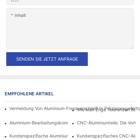
Inhalt
SENDEN SIE JETZT ANFRAGE
EMPFOHLENE ARTIKEL
Vermeidung Von Aluminium-Fressverschleiß In Präzisionsgefert
Wie Man Enge Toleranzen Bei D
Aluminium-Bearbeitungskomponenten: Anpassung Für Nischen
CNC-Aluminiumteile: Die Vortei
Kundenspezifische Aluminiumbearbeitung: Entdecken Sie Die N
Kundenspezifisches CNC-Alumin