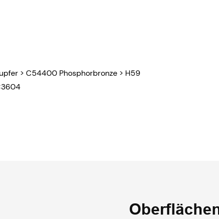
:
kupfer > C54400 Phosphorbronze > H59
 C3604
Oberfläche