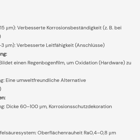
5 μm): Verbesserte Korrosionsbeständigkeit (z. B. bei
)
3 μm): Verbesserte Leitfähigkeit (Anschlüsse)
ng:
Bildet einen Regenbogenfilm, um Oxidation (Hardware) zu
g: Eine umweltfreundliche Alternative
)
en:
g: Dicke 60–100 μm, Korrosionsschutzdekoration
felsäuresystem: Oberflächenrauheit Ra0,4–0,8 μm