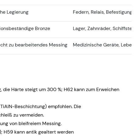
che Legierung
Federn, Relais, Befestigung
sionsbeständige Bronze
Lager, Zahnräder, Schiffsteil
icht zu bearbeitendes Messing
Medizinische Geräte, Leben
, die Härte steigt um 300 %; H62 kann zum Erweichen
TiAlN-Beschichtung) empfohlen. Die
hleiß zu vermeiden.
ung von bleifreiem Messing.
); H59 kann antik gealtert werden