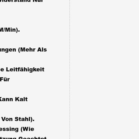
M/min).
ngen (mehr Als
e Leitfähigkeit
Für
Kann Kalt
Von Stahl).
essing (wie
tzung Geachtet