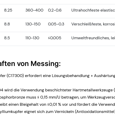
8.25
360-400
0.2-0.6
Ultrahochfeste elastis
8.8
130-150
0.05-0.3
Verschleißfeste, korro
8.5
110-130
≤0.005
Umweltfreundliches, le
aften von Messing:
er (C17300) erfordert eine Lösungsbehandlung + Aushärtung
4 wird die Verwendung beschichteter Hartmetallwerkzeuge (
hosphorbronze muss ≤ 0,15 mm/U betragen, um Werkzeugversc
ibt einen Bleigehalt von ≤0,01 % vor und fördert die Verwend
lliumkupfer eignet sich zum Vernickeln (Antioxidationsmittel