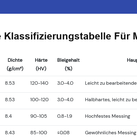
 Klassifizierungstabelle Für 
Dichte
Härte
Bleigehalt
Hau
(g/cm³)
(HV)
(%)
8.53
120-140
3.0-4.0
Leicht zu bearbeitend
8.53
100-120
3.0-4.0
Halbhartes, leicht zu 
8.4
90-105
0.8-1.9
Hochfestes Messing
8.43
85-100
≤0.08
Gewöhnliches Messing