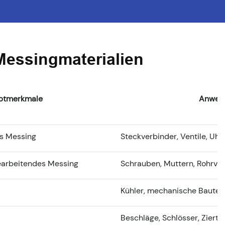
Messingmaterialien
ptmerkmale
Anwend
es Messing
Steckverbinder, Ventile, Uhr
bearbeitendes Messing
Schrauben, Muttern, Rohrv
Kühler, mechanische Bauteil
Beschläge, Schlösser, Ziertei