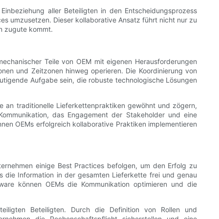
 Einbeziehung aller Beteiligten in den Entscheidungsprozess
es umzusetzen. Dieser kollaborative Ansatz führt nicht nur zu
en zugute kommt.
g mechanischer Teile von OEM mit eigenen Herausforderungen
ionen und Zeitzonen hinweg operieren. Die Koordinierung von
utigende Aufgabe sein, die robuste technologische Lösungen
 an traditionelle Lieferkettenpraktiken gewöhnt und zögern,
e Kommunikation, das Engagement der Stakeholder und eine
nen OEMs erfolgreich kollaborative Praktiken implementieren
ernehmen einige Best Practices befolgen, um den Erfolg zu
ss die Information in der gesamten Lieferkette frei und genau
oftware können OEMs die Kommunikation optimieren und die
eiligten Beteiligten. Durch die Definition von Rollen und
rnehmen die Rechenschaftspflicht sicherstellen und eine