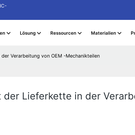
NC-
gen
Lösung
Ressourcen
Materialien
P
n der Verarbeitung von OEM -Mechanikteilen
der Lieferkette in der Verar