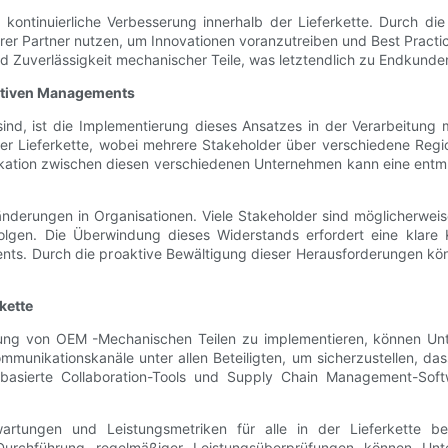
ontinuierliche Verbesserung innerhalb der Lieferkette. Durch die
rer Partner nutzen, um Innovationen voranzutreiben und Best Practic
nd Zuverlässigkeit mechanischer Teile, was letztendlich zu Endkund
rativen Managements
sind, ist die Implementierung dieses Ansatzes in der Verarbeitun
der Lieferkette, wobei mehrere Stakeholder über verschiedene Reg
nikation zwischen diesen verschiedenen Unternehmen kann eine entm
nderungen in Organisationen. Viele Stakeholder sind möglicherweise
folgen. Die Überwindung dieses Widerstands erfordert eine klar
nts. Durch die proaktive Bewältigung dieser Herausforderungen kön
kette
tung von OEM -Mechanischen Teilen zu implementieren, können Unt
Kommunikationskanäle unter allen Beteiligten, um sicherzustellen, da
ud-basierte Collaboration-Tools und Supply Chain Management-S
artungen und Leistungsmetriken für alle in der Lieferkette bet
 Durchführung regelmäßiger Leistungsüberprüfungen können Unte