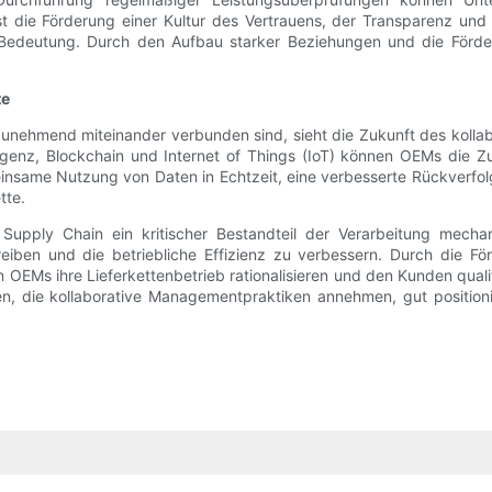
ist die Förderung einer Kultur des Vertrauens, der Transparenz und
r Bedeutung. Durch den Aufbau starker Beziehungen und die För
te
unehmend miteinander verbunden sind, sieht die Zukunft des kolla
ligenz, Blockchain und Internet of Things (IoT) können OEMs die Z
insame Nutzung von Daten in Echtzeit, eine verbesserte Rückverfo
tte.
upply Chain ein kritischer Bestandteil der Verarbeitung mecha
reiben und die betriebliche Effizienz zu verbessern. Durch die F
EMs ihre Lieferkettenbetrieb rationalisieren und den Kunden qualit
n, die kollaborative Managementpraktiken annehmen, gut position