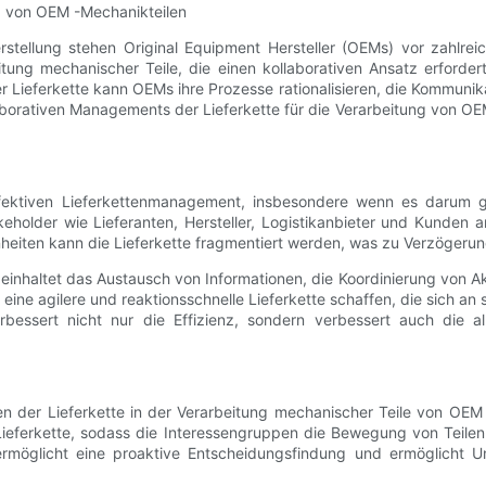
ng von OEM -Mechanikteilen
stellung stehen Original Equipment Hersteller (OEMs) vor zahlrei
eitung mechanischer Teile, die einen kollaborativen Ansatz erforde
Lieferkette kann OEMs ihre Prozesse rationalisieren, die Kommunika
laborativen Managements der Lieferkette für die Verarbeitung von O
ffektiven Lieferkettenmanagement, insbesondere wenn es darum g
holder wie Lieferanten, Hersteller, Logistikanbieter und Kunden an
en kann die Lieferkette fragmentiert werden, was zu Verzögerunge
haltet das Austausch von Informationen, die Koordinierung von Aktiv
eine agilere und reaktionsschnelle Lieferkette schaffen, die sich 
bessert nicht nur die Effizienz, sondern verbessert auch die al
 der Lieferkette in der Verarbeitung mechanischer Teile von OEM bi
der Lieferkette, sodass die Interessengruppen die Bewegung von Tei
t ermöglicht eine proaktive Entscheidungsfindung und ermöglicht 