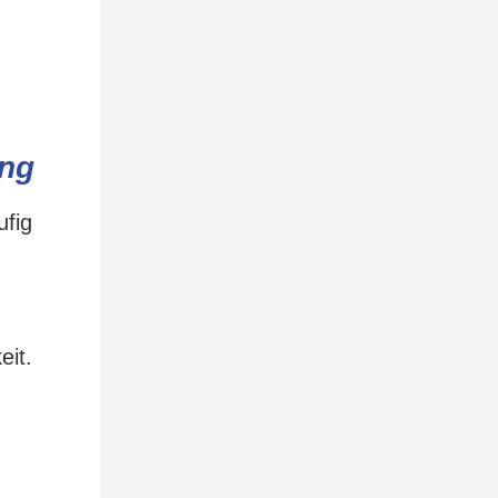
ung
ufig
eit.