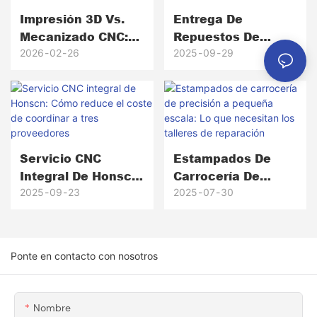
Impresión 3D Vs.
Entrega De
Mecanizado CNC:
Repuestos De
¿Qué Método De
Automóviles En 7
2026
02
26
2025
09
29
Fabricación Es
Días: Cómo Honscn
Adecuado Para Su
Activa Su Línea De
Proyecto?
Producción De
Emergencia
Servicio CNC
Estampados De
Integral De Honscn:
Carrocería De
Cómo Reduce El
Precisión A
2025
09
23
2025
07
30
Coste De Coordinar
Pequeña Escala:
A Tres Proveedores
Lo Que Necesitan
Los Talleres De
Ponte en contacto con nosotros
Reparación
Nombre