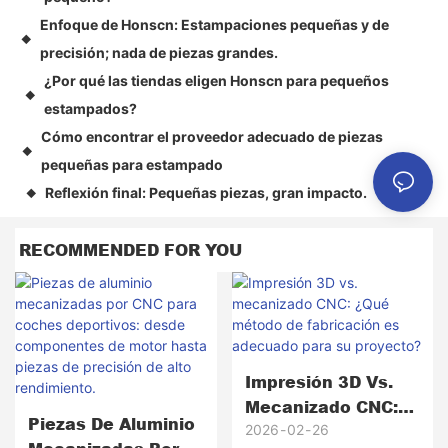
Enfoque de Honscn: Estampaciones pequeñas y de
◆
precisión; nada de piezas grandes.
¿Por qué las tiendas eligen Honscn para pequeños
◆
estampados?
Cómo encontrar el proveedor adecuado de piezas
◆
pequeñas para estampado
Reflexión final: Pequeñas piezas, gran impacto.
◆
RECOMMENDED FOR YOU
Impresión 3D Vs.
Mecanizado CNC:
Piezas De Aluminio
¿Qué Método De
2026
02
26