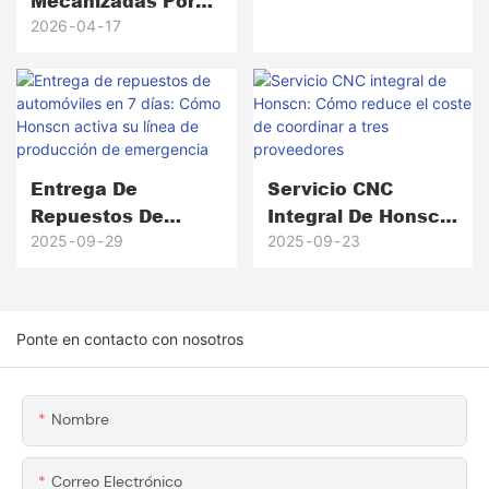
Mecanizadas Por
Fabricación Es
CNC Para Coches
2026
04
17
Adecuado Para Su
Deportivos: Desde
Proyecto?
Componentes De
Motor Hasta Piezas
De Precisión De
Alto Rendimiento.
Entrega De
Servicio CNC
Repuestos De
Integral De Honscn:
Automóviles En 7
Cómo Reduce El
2025
09
29
2025
09
23
Días: Cómo Honscn
Coste De Coordinar
Activa Su Línea De
A Tres Proveedores
Producción De
Ponte en contacto con nosotros
Emergencia
Nombre
Correo Electrónico