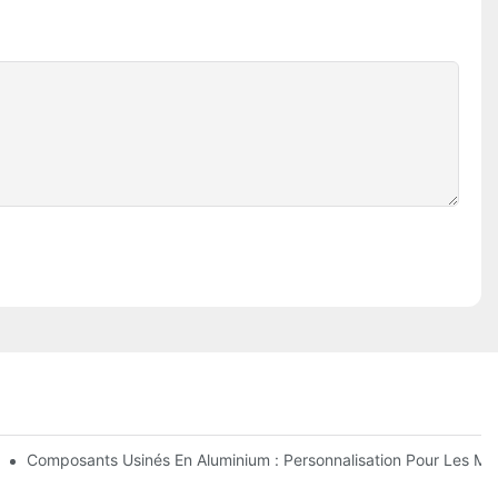
ment
NC De L'acier Inoxydable (304 Vs 316)
Composants Usinés En Aluminium : Personnalisation Pour Les M