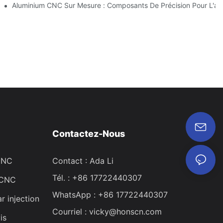
Innovations Du Secteur
Aluminium CNC Sur Mesure : Composants De Précision Pour L'auto
Contactez-Nous
 CNC
Contact : Ada Li
Tél. : +86 17722440307
 CNC
WhatsApp : +86 17722440307
r injection
Courriel :
vicky@honscn.com
is