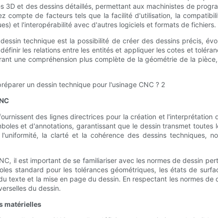
es 3D et des dessins détaillés, permettant aux machinistes de pro
 compte de facteurs tels que la facilité d'utilisation, la compatibil
 et l'interopérabilité avec d'autres logiciels et formats de fichiers.
essin technique est la possibilité de créer des dessins précis, évol
éfinir les relations entre les entités et appliquer les cotes et tol
t une compréhension plus complète de la géométrie de la pièce, ce q
CNC
fournissent des lignes directrices pour la création et l'interprétati
oles et d'annotations, garantissant que le dessin transmet toutes le
l'uniformité, la clarté et la cohérence des dessins techniques, no
NC, il est important de se familiariser avec les normes de dessin pe
oles standard pour les tolérances géométriques, les états de surfac
du texte et la mise en page du dessin. En respectant les normes de de
verselles du dessin.
s matérielles