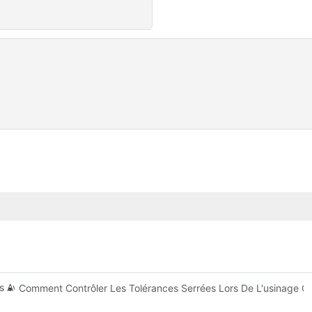
 Avec Précision : Solutions De Conception, D'outillage Et De Revête
Comment Contrôler Les Tolérances Serrées Lors De L'usinage C