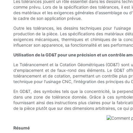
Les tolérances jouent un rôle essentiel dans les dessins tech
comme prévu. Lors de la spécification des tolérances, il est
des matériaux et les exigences générales d'assemblage ou d'a
le cadre de son application prévue.
Outre les tolérances, les dessins techniques pour l'usinage 
production de la pièce. Les spécifications des matériaux détai
exigences mécaniques, thermiques et chimiques de la concep
influencer son apparence, sa fonctionnalité et ses performan
Utilisation de la GD&T pour une précision et un contrôle am
Le Tolérancement et la Cotation Géométriques (GD&T) sont un l
d'emplacement et de faux-rond des éléments. Le GD&T offr
tolérancement et de cotation, permettant un contrôle plus pré
technique pour l'usinage CNC, l'intégration des principes du G
En GD&T, des symboles tels que la concentricité, la perpendicu
dans une zone de tolérance donnée. Grâce à ces symboles e
fournissant ainsi des instructions plus claires pour la fabricat
de la pièce plutôt que sur des dimensions arbitraires, ce qui 
Résumé