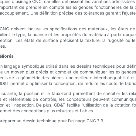
niques d'usinage CNC, car elles définissent les variations admissibl
 important de prendre en compte les exigences fonctionnelles de la p
ccouplement. Une définition précise des tolérances garantit l'ajust
CNC doivent inclure les spécifications des matériaux, les états de
llent le type, la nuance et les propriétés du matériau à partir duque
tion. Les états de surface précisent la texture, la rugosité ou l
ces.
éliorés
angage symbolique utilisé dans les dessins techniques pour définir 
e un moyen plus précis et complet de communiquer les exigences 
cis de la géométrie des pièces, une meilleure interchangeabilité et u
D&T permet d'optimiser la conception, de réduire les coûts de fabricat
larité, la position et le faux-rond permettent de spécifier les relat
t référentiels de contrôle, les concepteurs peuvent communiquer
ion et l'inspection. De plus, GD&T facilite l'utilisation de la cotation
permet des conceptions plus robustes et fiables.