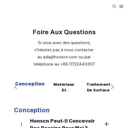
Foire Aux Questions
Si vous avez des questions,
n'hésitez pas à nous contacter
au ada@honscn.com ou par
téléphone au +86 17722440307
Conception
Matériaux
Traitement
A
Et
De Surface
Pr
Production
Conception
Mat
Honscn Peut-Il Concevoir
1
Des Dessins Pour Moi ?
1