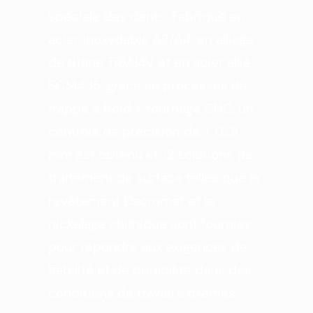
spéciale des dents. Fabriqué en
acier inoxydable A2/A4, en alliage
de titane Ti6Al4V et en acier allié
SCM435, grâce au processus de
frappe à froid + tournage CNC, un
contrôle de précision de ± 0,01
mm est obtenu et 12 solutions de
traitement de surface telles que le
revêtement Dacromet et le
nickelage chimique sont fournies
pour répondre aux exigences de
fiabilité et de durabilité dans des
conditions de travail extrêmes.