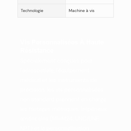
Technologie
Machine à vis
Vis Personnalisées À Haute
Résistance
Spécialement conçues pour
l'aérospatiale, l'équipement
médical et les instruments de
précision, les vis personnalisées
non standard prennent en charge
les filetages métriques, impériaux,
américains (M1-M24, UNC/UNF,
NPT) et la personnalisation