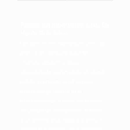
Pièces En Aluminium CNC De
Haute Précision
Les pièces en aluminium CNC de
précision conçues pour les
champs d'électronique
aérospatiale, automobile et grand
public prennent en charge le
prototypage rapide et la
production de masse de pièces
structurelles complexes. À l'aide
d'un centre d'usinage à 5 axes, il
atteint la capacité de traitement