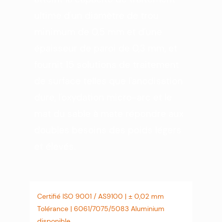
ultime d'un diamètre de trou
minimum de 0,5 mm et d'une
épaisseur de paroi de 0,3 mm, et
fournit 15 solutions de traitement
de surface telles que l'anodisation
dure, l'oxydation micro-arc et le
mat du sable à mate répondre aux
doubles besoins des poids légers
et élevés.
Certifié ISO 9001 / AS9100 | ± 0,02 mm
Tolérance | 6061/7075/5083 Aluminium
disponible