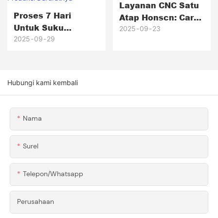
Layanan CNC Satu
Proses 7 Hari
Atap Honscn: Cara
Untuk Suku
Mengurangi Biaya
2025
09
23
Cadang Mobil:
2025
09
29
Koordinasi 3
Bagaimana Honscn
Pemasok
Mengaktifkan Lini
Produksi
Hubungi kami kembali
Daruratnya
Nama
Surel
Telepon/whatsapp
Perusahaan