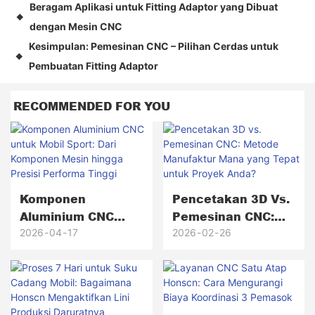
Beragam Aplikasi untuk Fitting Adaptor yang Dibuat
◆
dengan Mesin CNC
Kesimpulan: Pemesinan CNC – Pilihan Cerdas untuk
◆
Pembuatan Fitting Adaptor
RECOMMENDED FOR YOU
Komponen
Pencetakan 3D Vs.
Aluminium CNC
Pemesinan CNC:
Untuk Mobil Sport:
Metode Manufaktur
2026
04
17
2026
02
26
Dari Komponen
Mana Yang Tepat
Mesin Hingga
Untuk Proyek
Presisi Performa
Anda?
Tinggi