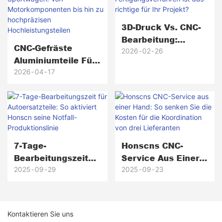
3D-Druck Vs. CNC-
Bearbeitung:
CNC-Gefräste
Welches
2026
02
26
Aluminiumteile Für
Fertigungsverfahre
Sportwagen: Von
2026
04
17
N Ist Das Richtige
Motorkomponenten
Für Ihr Projekt?
Bis Hin Zu
Hochpräzisen
Hochleistungsteile
N
7-Tage-
Honscns CNC-
Bearbeitungszeit
Service Aus Einer
Für Autoersatzteile:
Hand: So Senken
2025
09
29
2025
09
23
So Aktiviert
Sie Die Kosten Für
Honscn Seine
Die Koordination
Notfall-
Von Drei
Kontaktieren Sie uns
Produktionslinie
Lieferanten