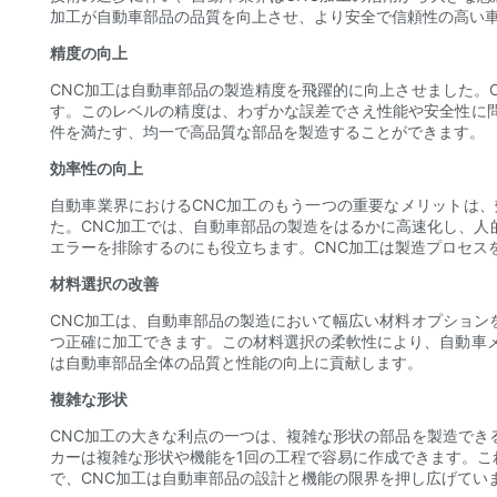
加工が自動車部品の品質を向上させ、より安全で信頼性の高い
精度の向上
CNC加工は自動車部品の製造精度を飛躍的に向上させました。
す。このレベルの精度は、わずかな誤差でさえ性能や安全性に
件を満たす、均一で高品質な部品を製造することができます。
効率性の向上
自動車業界におけるCNC加工のもう一つの重要なメリットは
た。CNC加工では、自動車部品の製造をはるかに高速化し、
エラーを排除するのにも役立ちます。CNC加工は製造プロセス
材料選択の改善
CNC加工は、自動車部品の製造において幅広い材料オプション
つ正確に加工できます。この材料選択の柔軟性により、自動車
は自動車部品全体の品質と性能の向上に貢献します。
複雑な形状
CNC加工の大きな利点の一つは、複雑な形状の部品を製造でき
カーは複雑な形状や機能を1回の工程で容易に作成できます。
で、CNC加工は自動車部品の設計と機能の限界を押し広げてい