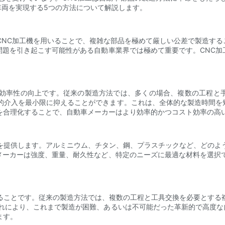
車両を実現する5つの方法について解説します。
CNC加工機を用いることで、複雑な部品を極めて厳しい公差で製造す
問題を引き起こす可能性がある自動車業界では極めて重要です。CNC加
、効率性の向上です。従来の製造方法では、多くの場合、複数の工程と
人的介入を最小限に抑えることができます。これは、全体的な製造時間を
を合理化することで、自動車メーカーはより効率的かつコスト効率の高
を提供します。アルミニウム、チタン、鋼、プラスチックなど、どのよ
メーカーは強度、重量、耐久性など、特定のニーズに最適な材料を選択で
ることです。従来の製造方法では、複数の工程と工具交換を必要とする
これにより、これまで製造が困難、あるいは不可能だった革新的で高度な
ます。