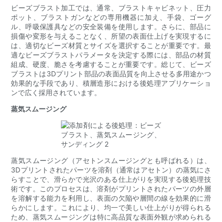
ビーズブラスト加工では、通常、ブラストキャビネット、圧力
ポット、ブラストガンなどの専用機器に加え、手袋、ゴーグ
ル、呼吸保護具などの安全装備を使用します。さらに、部品に
損傷や変形を与えることなく、所望の表面仕上げを実現するに
は、適切なビーズ材質とサイズを選択することが重要です。最
適なビーズブラストパラメータを決定する際には、部品の材質
組成、硬度、脆さを考慮することが重要です。総じて、ビーズ
ブラストは3Dプリント部品の表面品質を向上させる多用途かつ
効果的な手段であり、積層造形における後処理アプリケーショ
ンで広く採用されています。
蒸気スムージング
蒸気スムージング（アセトンスムージングとも呼ばれる）は、
3Dプリントされたパーツを溶剤（通常はアセトン）の蒸気にさ
らすことで、滑らかで光沢のある仕上がりを実現する後処理技
術です。このプロセスは、溶剤がプリントされたパーツの外層
を溶解する能力を利用し、表面の欠陥や層間の線を効果的に滑
らかにします。これにより、均一で美しい仕上がりが得られる
ため、蒸気スムージングは​​特に高品質な表面外観が求められる