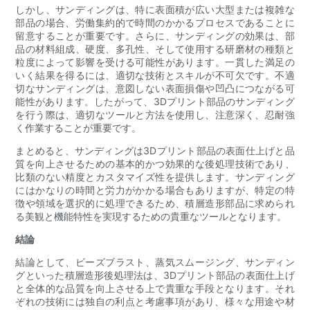
しかし、サンディングは、特に表面積が広い大型または複雑な
部品の場合、労働集約的で時間のかかるプロセスであることに
留意することが重要です。さらに、サンディングの効果は、部
品の材料組成、硬度、多孔性、そして使用する研磨材の種類と
粒度によって影響を受ける可能性があります。一貫した満足の
いく結果を得るには、適切な技術とスキルが不可欠です。不適
切なサンディングは、意図しない表面損傷や凹凸につながる可
能性があります。したがって、3Dプリント部品のサンディング
を行う際は、適切なツールと方法を使用し、注意深く、忍耐強
く作業することが重要です。
まとめると、サンディングは3Dプリント部品の表面仕上げと品
質を向上させるための基本的かつ効果的な後処理技術であり、
比類のない精度とカスタマイズ性を提供します。サンディング
にはかなりの時間と労力がかかる場合もありますが、特定の特
徴や領域を選択的に処理できるため、積層造形部品に求められ
る美観と機能特性を実現するための貴重なツールとなります。
結論
結論として、ビーズブラスト、蒸気スムージング、サンディン
グといった積層造形後処理法は、3Dプリント部品の表面仕上げ
と全体的な品質を向上させる上で貴重な手段となります。それ
ぞれの技術には独自の利点と考慮事項があり、様々な用途や​​材