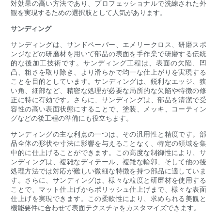
対効果の高い方法であり、プロフェッショナルで洗練された外
観を実現するための選択肢として人気があります。
サンディング
サンディングは、サンドペーパー、エメリークロス、研磨スポ
ンジなどの研磨材を用いて部品の表面を手作業で研磨する伝統
的な後加工技術です。サンディング工程は、表面の欠陥、凹
凸、粗さを取り除き、より滑らかで均一な仕上がりを実現する
ことを目的としています。サンディングは、鋭利なエッジ、狭
い角、細部など、精密な処理が必要な局所的な欠陥や特徴の修
正に特に有効です。さらに、サンディングは、部品を清潔で受
容性の高い表面状態にすることで、塗装、メッキ、コーティン
グなどの後工程の準備にも役立ちます。
サンディングの主な利点の一つは、その汎用性と精度です。部
品全体の形状や寸法に影響を与えることなく、特定の領域を集
中的に仕上げることができます。この高度な制御性により、サ
ンディングは、複雑なディテール、複雑な輪郭、そして他の後
処理方法では対応が難しい微細な特徴を持つ部品に適していま
す。さらに、サンディングは、様々な粒度と研磨材を使用する
ことで、マット仕上げからポリッシュ仕上げまで、様々な表面
仕上げを実現できます。この柔軟性により、求められる美観と
機能要件に合わせて表面テクスチャをカスタマイズできます。