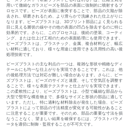
用いて微細なガラスビーズを部品の表面に強制的に噴射するプ
ロセスです。ビーズが表面に衝突することで、部品の欠陥が除
去され、研磨されるため、より滑らかで洗練された仕上がりに
なります。ビーズブラストは、3Dプリント部品によく見られる
目に見える層状の線やその他の表面の凹凸を除去するのに特に
効果的です。さらに、このプロセスは、後続の塗装、コーティ
ング、または仕上げ工程のための表面処理にも使用できます。
ビーズブラストは、プラスチック、金属、複合材料など、幅広
い材料に適しており、様々な用途に使用できる汎用性の高い後
処理技術です。
ビーズブラストの主な利点の一つは、複雑な形状や精緻なディ
テールにも均一な仕上がりを実現できることです。これは、他
の後処理方法では対応が難しい場合があります。さらに、ビー
ズブラストは、ビーズのサイズと速度、そして空気圧を調整す
ることで、様々な表面テクスチャと仕上がりを実現できます。
この柔軟性により、ビーズブラストは、小型で繊細な部品から
大型で堅牢な構造物まで、多様なサイズと形状の部品に適して
います。ただし、特に過剰な材料除去が発生した場合、ビーズ
ブラストによって部品の寸法精度が変化する可能性があること
に注意することが重要です。そのため、部品の重要な寸法を損
なうことなく、望ましい結果を確保するには、ブラストパラメ
ータを適切に制御・監視することが不可欠です。