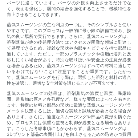
パーツに適しています。パーツの外観を向上させるだけでな
く、表面を強化し、層間の結合を強化することで、機械特性を
向上させることもできます。
蒸気スムージングの主な利点の一つは、そのシンプルさと使い
やすさです。このプロセスは一般的に最小限の設備で済み、換
気の良い場所で実行できます。さらに、蒸気スムージングは​​、
溶剤蒸気が他の後処理方法ではアクセスが困難な領域に到達し
て処理できるため、複雑な形状や内部キャビティを持つ部品に
適しています。ただし、一部のプラスチックや樹脂は溶剤と反
応しにくい場合があり、特別な取り扱いや安全上の注意が必要
な場合もあるため、蒸気スムージングは​​すべての材料に適して
いるわけではないことに注意することが重要です。したがっ
て、蒸気スムージングを行う際は、選択した溶剤と材料の適合
性を確認し、適切な安全対策を講じることが不可欠です。
蒸気スムージングの効果は、溶剤蒸気の濃度と温度、曝露時
間、造形物の厚さと多孔度など、様々な要因によって左右され
ます。特定の材料と部品の形状に最適な蒸気スムージングパラ
メータを決定するには、適切な実験と試験が必要となる場合が
あります。さらに、過度なスムージングや部品の変形を防ぐた
め、プロセスには慎重な監視と制御が必要となる場合もありま
す。こうした考慮事項にもかかわらず、蒸気スムージングは​​、
3Dプリント部品の表面仕上げを向上させるための迅速かつ費用