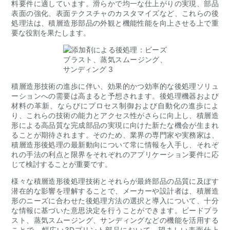
料要件に適しています。滑らかで均一な仕上がりの実現、部品
表面の強化、表面テクスチャのカスタマイズなど、これらの後
処理法は、積層造形部品の外観と機能性能を向上させる上で重
要な役割を果たします。
積層造形技術の進歩に伴い、効果的かつ効率的な後処理ソリュ
ーションへの需要は高まると予想されます。後処理機器および
材料の革新、ならびにプロセス制御および自動化の進歩によ
り、これらの技術の能力とアクセス性がさらに向上し、積層造
形による高品質な完成部品の実現に向けた新たな機会が生まれ
ることが期待されます。そのため、業界の専門家や実務家は、
積層造形後処理の最新動向について常に情報を入手し、それぞ
れの手法の利点と限界をそれぞれのアプリケーション要件に応
じて検討することが重要です。
様々な積層造形後処理技術とそれらが最終部品の品質に及ぼす
潜在的な影響を理解することで、メーカーや設計者は、積層造
形のニーズに合わせた後処理方法の選択と導入について、十分
な情報に基づいた意思決定を行うことができます。ビードブラ
スト、蒸気スムージング、サンディングなどの機能を活用する
ことで、幅広い3Dプリント部品において、望ましい表面仕上