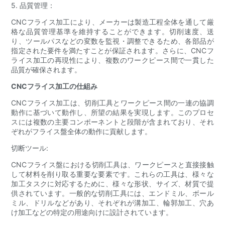
5. 品質管理：
CNCフライス加工により、メーカーは製造工程全体を通して厳
格な品質管理基準を維持することができます。切削速度、送
り、ツールパスなどの変数を監視・調整できるため、各部品が
指定された要件を満たすことが保証されます。さらに、CNCフ
ライス加工の再現性により、複数のワークピース間で一貫した
品質が確保されます。
CNCフライス加工の仕組み
CNCフライス加工は、切削工具とワークピース間の一連の協調
動作に基づいて動作し、所望の結果を実現します。このプロセ
スには複数の主要コンポーネントと段階が含まれており、それ
ぞれがフライス盤全体の動作に貢献します。
切断ツール:
CNCフライス盤における切削工具は、ワークピースと直接接触
して材料を削り取る重要な要素です。これらの工具は、様々な
加工タスクに対応するために、様々な形状、サイズ、材質で提
供されています。一般的な切削工具には、エンドミル、ボール
ミル、ドリルなどがあり、それぞれが溝加工、輪郭加工、穴あ
け加工などの特定の用途向けに設計されています。