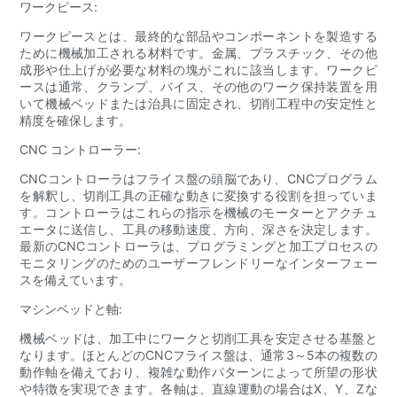
ワークピース:
ワークピースとは、最終的な部品やコンポーネントを製造する
ために機械加工される材料です。金属、プラスチック、その他
成形や仕上げが必要な材料の塊がこれに該当します。ワークピ
ースは通常、クランプ、バイス、その他のワーク保持装置を用
いて機械ベッドまたは治具に固定され、切削工程中の安定性と
精度を確保します。
CNC コントローラー:
CNCコントローラはフライス盤の頭脳であり、CNCプログラム
を解釈し、切削工具の正確な動きに変換する役割を担っていま
す。コントローラはこれらの指示を機械のモーターとアクチュ
エータに送信し、工具の移動速度、方向、深さを決定します。
最新のCNCコントローラは、プログラミングと加工プロセスの
モニタリングのためのユーザーフレンドリーなインターフェー
スを備えています。
マシンベッドと軸:
機械ベッドは、加工中にワークと切削工具を安定させる基盤と
なります。ほとんどのCNCフライス盤は、通常3～5本の複数の
動作軸を備えており、複雑な動作パターンによって所望の形状
や特徴を実現できます。各軸は、直線運動の場合はX、Y、Zな