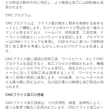
どの特定の動作方向に対応し、より複雑な加工には回転軸も追
加されます。
CNC プログラム:
CNCプログラムは、フライス盤の動きと動作を制御する命令セ
ットとして機能します。GコードとMコードと呼ばれる一連のコ
マンドが含まれており、ツールパス、切削速度、工具交換、ク
ーラントの供給といったパラメータを指定します。プログラマ
ーはCAMソフトウェアを使用し、CADモデルに基づいて材料特
性と加工要件を考慮しながらこれらのプログラムを生成しま
す。
CNCフライス盤に適切な切削工具、ワークピース、そしてCNC
プログラムを設定すると、加工プロセスが開始されます。機械
のコンピュータがプログラムを実行し、指定されたパスとパラ
メータに沿って切削工具を誘導することで、ワークピースを
徐々に所望の形状に成形します。その結果、オペレーターの介
入を最小限に抑えながら、元の設計通りの精密な加工部品が得
られます。
CNCフライス加工の用途
CNCフライス加工技術は、その汎用性、精度、効率性により、
様々な業界で幅広く応用されています。CNCフライス加工が一