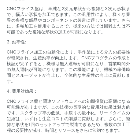
CNCフライス盤は、単純な2次元形状から複雑な3次元形状ま
で、幅広い形状を加工できます。この汎用性により、様々な業
界の多様な部品やコンポーネントの製造に適しています。さら
に、多軸加工を使用することで、従来の方法では困難または不
可能であった複雑な形状の加工が可能になります。
3. 効率性:
CNCフライス加工の自動化により、手作業による介入の必要性
が軽減され、生産効率が向上します。CNCプログラムの作成と
検証が完了すると、機械は無人運転が可能になり、営業時間外
の無人運転が可能になります。この機能により、機械の稼働時
間とスループットが向上し、全体的な生産性の向上に貢献しま
す。
4. 費用対効果：
CNCフライス盤と関連ソフトウェアへの初期投資は高額になる
可能性がありますが、この技術の長期的な費用対効果は魅力的
です。スクラップ率の低減、手戻りの最小化、リードタイムの​​
短縮は、いずれも生産コストの削減に貢献します。さらに、複
雑な形状を1回のセットアップで製造できるため、複数の加工工
程の必要性が減り、時間とリソースをさらに節約できます。