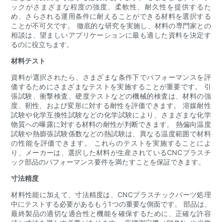
ックがさまざまな程度の強度、柔軟性、耐久性を提供するた
め、さらされる運用条件に耐えることができる材料を選択する
ことが不可欠です。 徹底的な研究を実施し、材料の専門家との
相談は、望ましいアプリケーションに最も適した資料を決定す
るのに役立ちます。
材料テスト
資料が選択されたら、さまざまな条件下でパフォーマンスを評
価するためにさまざまなテストを実施することが重要です。 引
張試験、衝撃検査、硬度テストなどの機械的検査は、材料の強
度、靭性、および変形に対する耐性を評価できます。 溶媒耐性
試験や化学互換性試験などの化学試験により、さまざまな化学
物質への曝露に対する材料の耐性が判断できます。 熱偏向温度
試験や熱膨張試験係数などの熱試験は、異なる温度範囲で材料
の性能を評価できます。 これらのテストを実施することによ
り、メーカーは、選択した材料が生産されているCNCプラスチ
ック部品のパフォーマンス要件を満たすことを保証できます。
寸法精度
材料性能に加えて、寸法精度は、CNCプラスチックパーツ処理
中にテストする必要があるもう1つの重要な側面です。 部品は、
最終製品の適切な適合性と機能を確保するために、正確な許容