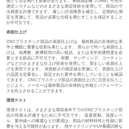
値と寸法を満たす必要があります。 座標測定機（CMM）や光学
測定システムなどのさまざまな測定技術を使用して、部品の寸
法精度を評価できます。 厳しい許容限界を確立し、定期的な測
定を実施して、部品が必要な仕様を満たすことを保証すること
が不可欠です。
表面仕上げ
CNCプラスチック部品の表面仕上げは、最終製品の全体的な美
学と機能に重要な役割を果たします。 滑らかで均一な表面仕上
げは、低摩擦、耐摩耗性の高い抵抗、または光学的透明度を必
要とする部品に不可欠です。 研磨、サンディング、コーティン
グなどのさまざまな仕上げ技術を使用して、望ましい表面仕上
げを実現できます。 表面粗さの測定値を実施して、表面仕上げ
の品質を定量化し、指定された要件を満たしていることを確認
できます。 CNCプラスチック部品の表面仕上げに注意を払うこ
とにより、メーカーは最終製品の全体的な外観とパフォーマン
スを向上させることができます。
環境テスト
環境テストは、さまざまな環境条件下でのCNCプラスチック部
品の性能を評価するために不可欠です。 温度変動、湿度レベ
ル、紫外線への曝露などの要因は、部品の材料特性と性能に影
響を与える可能性があります。 熱サイクリングやUV暴露試験な