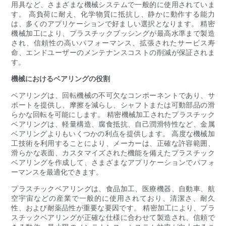
用具など、さまざまな機械システムで一般的に使用されていま
す。 高負荷に耐え、化学物質に抵抗し、静かに動作する能力
は、多くのアプリケーションで好ましい選択となります。 精密
機械加工により、プラスチックブッシングが最高水準まで製造
され、信頼性の高いパフォーマンス、拡張されたサービス寿
命、エンドユーザーのメンテナンスコストの削減が保証されま
す。
機械におけるベアリングの役割
ベアリングは、回転機械の不可欠なコンポーネントであり、サ
ポートを提供し、摩擦を減らし、シャフトまたは可動部品の滑
らかな回転を可能にします。 精密機械加工されたプラスチック
ベアリングは、軽量構造、腐食抵抗、自己潤滑特性など、金属
ベアリングよりもいくつかの利点を提供します。 高度な機械加
工技術を利用することにより、メーカーは、正確な許容範囲、
滑らかな表面、カスタマイズされた機能を備えたプラスチック
ベアリングを作成して、さまざまなアプリケーションでパフォ
ーマンスを最適化できます。
プラスチックベアリングは、食品加工、医療機器、自動車、航
空宇宙などの産業で一般的に使用されており、清潔さ、耐久
性、および耐薬品性が重要な要因です。 精密加工により、プラ
スチックベアリングが正確な仕様に合わせて製造され、信頼で