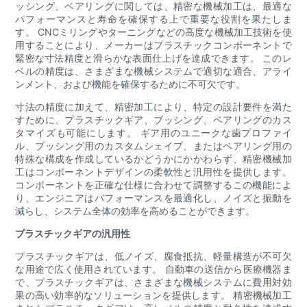
ッシング、ベアリングに関しては、精密な機械加工は、最適な
パフォーマンスと寿命を確保する上で重要な役割を果たしま
す。 CNCミリングやターニングなどの高度な機械加工技術を使
用することにより、メーカーはプラスチックコンポーネントで
緊密な寸法精度と滑らかな表面仕上げを達成できます。 このレ
ベルの精度は、さまざまな機械システムで適切な適合、アライ
ンメント、および機能を確保するために不可欠です。
寸法の精度に加えて、精密加工により、特定の設計要件を満た
すために、プラスチックギア、ブッシング、ベアリングのカス
タマイズも可能にします。 ギア用のユニークな歯プロファイ
ル、ブッシング用のカスタムシェイプ、またはベアリング用の
特殊な構成を作成しているかどうかにかかわらず、精密機械加
工はコンポーネントデザインの柔軟性と汎用性を提供します。
コンポーネントを正確な仕様に合わせて調整するこの機能によ
り、エンジニアはパフォーマンスを最適化し、ノイズと振動を
減らし、システム全体の効率を高めることができます。
プラスチックギアの汎用性
プラスチックギアは、低ノイズ、腐食抵抗、軽量構造が不可欠
な用途で広く使用されています。 自動車の送信から医療機器ま
で、プラスチックギアは、さまざまな機械システムに費用対効
果の高い効率的なソリューションを提供します。 精密機械加工