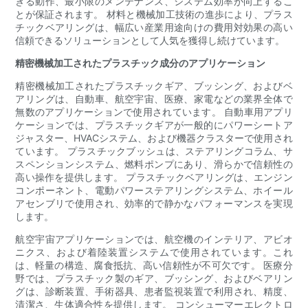
きる動作、最小限のメンテナンス、システム効率が向上するこ
とが保証されます。 材料と機械加工技術の進歩により、プラス
チックベアリングは、幅広い産業用途向けの費用対効果の高い
信頼できるソリューションとして人気を獲得し続けています。
精密機械加工されたプラスチック成分のアプリケーション
精密機械加工されたプラスチックギア、ブッシング、およびベ
アリングは、自動車、航空宇宙、医療、家電などの業界全体で
無数のアプリケーションで使用されています。 自動車用アプリ
ケーションでは、プラスチックギアが一般的にパワーシートア
ジャスター、HVACシステム、および機器クラスターで使用され
ています。 プラスチックブッシュは、ステアリングコラム、サ
スペンションシステム、燃料ポンプにあり、滑らかで信頼性の
高い操作を提供します。 プラスチックベアリングは、エンジン
コンポーネント、電動パワーステアリングシステム、ホイール
アセンブリで使用され、効率的で静かなパフォーマンスを実現
します。
航空宇宙アプリケーションでは、航空機のインテリア、アビオ
ニクス、および着陸装置システムで使用されています。これ
は、軽量の構造、腐食抵抗、高い信頼性が不可欠です。 医療分
野では、プラスチック製のギア、ブッシング、およびベアリン
グは、診断装置、手術器具、患者監視装置で利用され、精度、
清潔さ、生体適合性を提供します。 コンシューマーエレクトロ