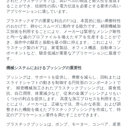
されたプラスチックギアは、高レベルの精度と耐久性を達成す
ることができ、信頼性の高い電力伝送を必要とする要求の高い
アプリケーションに適しています。
プラスチックギアの重要な利点の1つは、本質的に低い摩擦特性
のおかげで、静かにスムーズに動作する能力です。 精密機械加
工技術を利用することにより、メーカーは緊密なメシング耐性
と均一な歯のプロファイルを備えたギアを生産することがで
き、操作中の騒音と振動を最小限に抑えます。 これにより、プ
ラスチック製のギアは、家電製品、オフィス機器、自動車コン
ポーネントなど、騒音低減が重要なアプリケーションに最適で
す。
機械システムにおけるブッシングの重要性
ブッシングは、サポートを提供し、摩擦を減らし、回転または
スライドシャフトの動きを制御する円筒形のコンポーネントで
す。 精密機械加工されたプラスチックブッシングは、腐食抵
抗、自己潤滑、体重減少など、従来の金属ブッシングよりもい
くつかの利点を提供します。 高度な加工プロセスを利用するこ
とにより、メーカーは、正確な寸法、滑らかな表面、および調
整された機能を備えたプラスチックブッシングを作成して、特
定のアプリケーション要件を満たすことができます。
プラスチックブッシュは、ポンプ、モーター、コンベア、産業