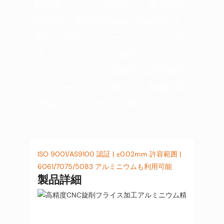
軸加工センターを使用し、最小穴径
0.5mm、壁厚0.3mmの究極の加工
能力を実現し、ハードアルマイト処
理、マイクロアーク酸化、サンドブ
ラストマットなど15種類の表面処理
ソリューションを提供し、軽量と高
強度の2つのニーズを満たします。
ISO 9001/AS9100 認証 | ±0.02mm 許容範囲 |
6061/7075/5083 アルミニウムも利用可能
製品詳細