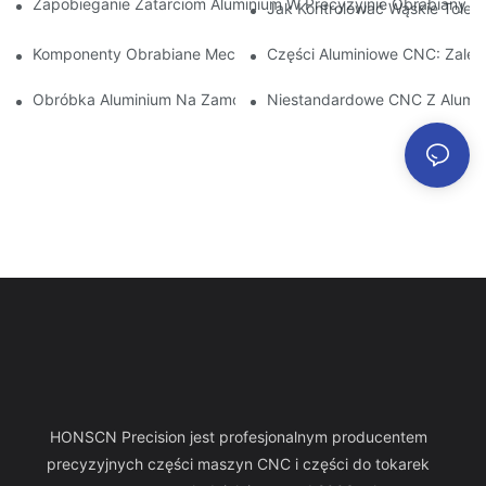
Zapobieganie Zatarciom Aluminium W Precyzyjnie Obrabianych 
Jak Kontrolować Wąskie Toler
Komponenty Obrabiane Mechanicznie Z Aluminium: Dostosowa
Części Aluminiowe CNC: Zalety
Obróbka Aluminium Na Zamówienie: Odkrywanie Najnowszych 
Niestandardowe CNC Z Alumin
HONSCN Precision jest profesjonalnym producentem
precyzyjnych części maszyn CNC i części do tokarek