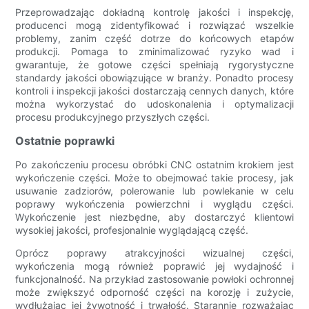
Przeprowadzając dokładną kontrolę jakości i inspekcję,
producenci mogą zidentyfikować i rozwiązać wszelkie
problemy, zanim część dotrze do końcowych etapów
produkcji. Pomaga to zminimalizować ryzyko wad i
gwarantuje, że gotowe części spełniają rygorystyczne
standardy jakości obowiązujące w branży. Ponadto procesy
kontroli i inspekcji jakości dostarczają cennych danych, które
można wykorzystać do udoskonalenia i optymalizacji
procesu produkcyjnego przyszłych części.
Ostatnie poprawki
Po zakończeniu procesu obróbki CNC ostatnim krokiem jest
wykończenie części. Może to obejmować takie procesy, jak
usuwanie zadziorów, polerowanie lub powlekanie w celu
poprawy wykończenia powierzchni i wyglądu części.
Wykończenie jest niezbędne, aby dostarczyć klientowi
wysokiej jakości, profesjonalnie wyglądającą część.
Oprócz poprawy atrakcyjności wizualnej części,
wykończenia mogą również poprawić jej wydajność i
funkcjonalność. Na przykład zastosowanie powłoki ochronnej
może zwiększyć odporność części na korozję i zużycie,
wydłużając jej żywotność i trwałość. Starannie rozważając