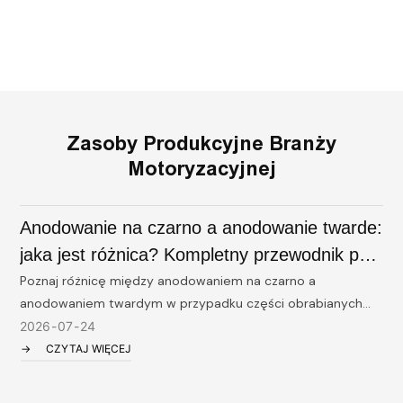
Elektronika 3C
Zasoby Produkcyjne Branży
Motoryzacyjnej
Anodowanie na czarno a anodowanie twarde:
jaka jest różnica? Kompletny przewodnik po
częściach obrabianych CNC
Poznaj różnicę między anodowaniem na czarno a
W
anodowaniem twardym w przypadku części obrabianych
a
CNC. Dowiedz się więcej o trwałości, grubości,
g
2026
07
24
zastosowaniach i opcjach wykończenia powierzchni w
s
CZYTAJ WIĘCEJ
fabryce obróbki CNC z certyfikatem ISO w Shenzhen w
s
Chinach.