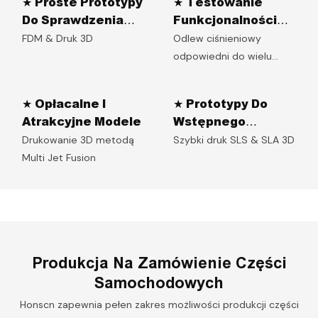
★ Proste Prototypy
★ Testowanie
Do Sprawdzenia
Funkcjonalności
Projektu
Przed Otwarciem
FDM & Druk 3D
Odlew ciśnieniowy
Narzędzi
odpowiedni do wielu
różnych materiałów
★ Opłacalne I
★ Prototypy Do
Atrakcyjne Modele
Wstępnego
Montażu
Drukowanie 3D metodą
Szybki druk SLS & SLA 3D
Multi Jet Fusion
Produkcja Na Zamówienie Części
Samochodowych
Honscn zapewnia pełen zakres możliwości produkcji części