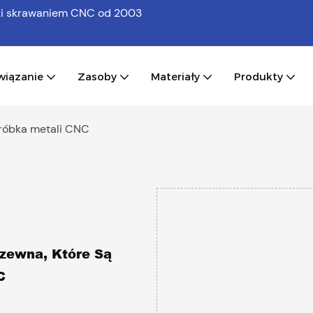
bki skrawaniem CNC
od 2003
wiązanie
Zasoby
Materiały
Produkty
óbka metali CNC
dzewna, Które Są
NC