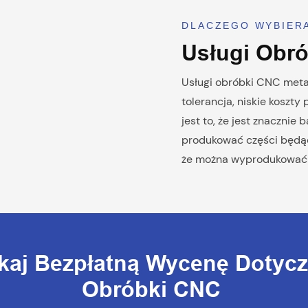
DLACZEGO WYBIE
Usługi Obr
Usługi obróbki CNC metal
tolerancja, niskie koszty
jest to, że jest znacznie
produkować części będące
że można wyprodukować du
kaj Bezpłatną Wycenę Dotyc
Obróbki CNC