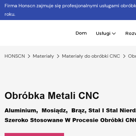
Firma Honscn zajmuje się profesjonalnymi usługami obró
roku.
Dom
Usługi
Roz
HONSCN
Materiały
Materiały do ​​obróbki CNC
Obr
Obróbka Metali CNC
Aluminium, Mosiądz, Brąz, Stal I Stal Nier
Szeroko Stosowane W Procesie Obróbki C