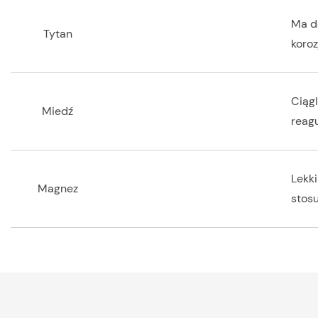
Ma d
Tytan
koro
Ciągl
Miedź
reagu
Lekk
Magnez
stos