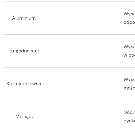
Wyso
Aluminium
odpo
Wyso
Łagodna stal
w po
Wyso
Stal nierdzewna
możn
Dobra
Mosiądz
cynk