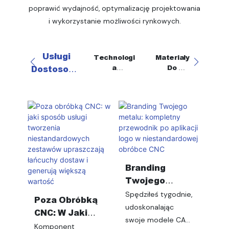
poprawić wydajność, optymalizację projektowania
i wykorzystanie możliwości rynkowych.
Usługi
Technologi
Materiały
Obr
A
Do ​​​​
Powi
Dostosowa
Przetwarza
Przetwarza
Ni
Ne
Nia
Nia
Branding
Zap
Twojego
Zat
Metalu:
Spędziłeś tygodnie,
Poza Obróbką
Alu
Kompletny
Wyeli
udoskonalając
CNC: W Jaki
Prec
Przewodnik Po
alumi
swoje modele CAD.
Sposób Usługi
Komponent