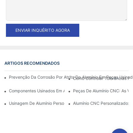
ENVIAR INQUÉRITO AGORA
ARTIGOS RECOMENDADOS
Prevenção Da Corrosão Por Atrito Do Alumínio Em Peças Usinad
Como Controlar Tolerâncias R
Componentes Usinados Em Alumínio: Personalização Para Nich
Peças De Alumínio CNC: As Va
Usinagem De Alumínio Personalizada: Explorando As Últimas In
Alumínio CNC Personalizado: 