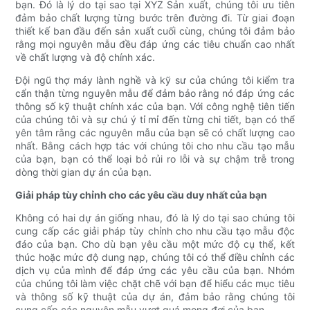
bạn. Đó là lý do tại sao tại XYZ Sản xuất, chúng tôi ưu tiên
đảm bảo chất lượng từng bước trên đường đi. Từ giai đoạn
thiết kế ban đầu đến sản xuất cuối cùng, chúng tôi đảm bảo
rằng mọi nguyên mẫu đều đáp ứng các tiêu chuẩn cao nhất
về chất lượng và độ chính xác.
Đội ngũ thợ máy lành nghề và kỹ sư của chúng tôi kiểm tra
cẩn thận từng nguyên mẫu để đảm bảo rằng nó đáp ứng các
thông số kỹ thuật chính xác của bạn. Với công nghệ tiên tiến
của chúng tôi và sự chú ý tỉ mỉ đến từng chi tiết, bạn có thể
yên tâm rằng các nguyên mẫu của bạn sẽ có chất lượng cao
nhất. Bằng cách hợp tác với chúng tôi cho nhu cầu tạo mẫu
của bạn, bạn có thể loại bỏ rủi ro lỗi và sự chậm trễ trong
dòng thời gian dự án của bạn.
Giải pháp tùy chỉnh cho các yêu cầu duy nhất của bạn
Không có hai dự án giống nhau, đó là lý do tại sao chúng tôi
cung cấp các giải pháp tùy chỉnh cho nhu cầu tạo mẫu độc
đáo của bạn. Cho dù bạn yêu cầu một mức độ cụ thể, kết
thúc hoặc mức độ dung nạp, chúng tôi có thể điều chỉnh các
dịch vụ của mình để đáp ứng các yêu cầu của bạn. Nhóm
của chúng tôi làm việc chặt chẽ với bạn để hiểu các mục tiêu
và thông số kỹ thuật của dự án, đảm bảo rằng chúng tôi
cung cấp các nguyên mẫu vượt quá mong đợi của bạn.