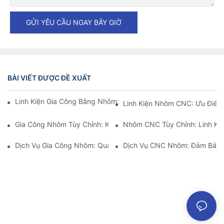
GỬI YÊU CẦU NGAY BÂY GIỜ
BÀI VIẾT ĐƯỢC ĐỀ XUẤT
Linh Kiện Gia Công Bằng Nhôm: Tùy Chỉnh Cho Thị Trường Ngá
Linh Kiện Nhôm CNC: Ưu Điểm
Gia Công Nhôm Tùy Chỉnh: Khám Phá Những Đổi Mới Mới Nhất
Nhôm CNC Tùy Chỉnh: Linh Ki
Dịch Vụ Gia Công Nhôm: Quản Lý Dự Án Toàn Diện
Dịch Vụ CNC Nhôm: Đảm Bảo A