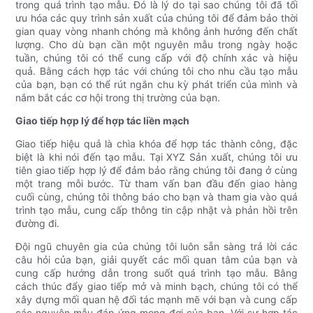
trong quá trình tạo mẫu. Đó là lý do tại sao chúng tôi đã tối
ưu hóa các quy trình sản xuất của chúng tôi để đảm bảo thời
gian quay vòng nhanh chóng mà không ảnh hưởng đến chất
lượng. Cho dù bạn cần một nguyên mẫu trong ngày hoặc
tuần, chúng tôi có thể cung cấp với độ chính xác và hiệu
quả. Bằng cách hợp tác với chúng tôi cho nhu cầu tạo mẫu
của bạn, bạn có thể rút ngắn chu kỳ phát triển của mình và
nắm bắt các cơ hội trong thị trường của bạn.
Giao tiếp hợp lý để hợp tác liền mạch
Giao tiếp hiệu quả là chìa khóa để hợp tác thành công, đặc
biệt là khi nói đến tạo mẫu. Tại XYZ Sản xuất, chúng tôi ưu
tiên giao tiếp hợp lý để đảm bảo rằng chúng tôi đang ở cùng
một trang mỗi bước. Từ tham vấn ban đầu đến giao hàng
cuối cùng, chúng tôi thông báo cho bạn và tham gia vào quá
trình tạo mẫu, cung cấp thông tin cập nhật và phản hồi trên
đường đi.
Đội ngũ chuyên gia của chúng tôi luôn sẵn sàng trả lời các
câu hỏi của bạn, giải quyết các mối quan tâm của bạn và
cung cấp hướng dẫn trong suốt quá trình tạo mẫu. Bằng
cách thúc đẩy giao tiếp mở và minh bạch, chúng tôi có thể
xây dựng mối quan hệ đối tác mạnh mẽ với bạn và cung cấp
các nguyên mẫu đáp ứng mong đợi của bạn. Với sự hợp tác