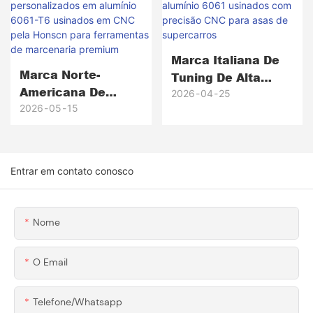
Do Protótipo À
Produção De Mais
De 5.000 Unidades.
Marca Italiana De
Marca Norte-
Tuning De Alta
Americana De
Performance ×
2026
04
25
Ferramentas Para
2026
05
15
Honscn Suportes E
Marcenaria ×
Braçadeiras De
Componentes
Alumínio 6061
Personalizados Em
Usinados Com
Entrar em contato conosco
Alumínio 6061-T6
Precisão CNC Para
Usinados Em CNC
Asas De
Pela Honscn Para
Supercarros
Nome
Ferramentas De
Marcenaria
O Email
Premium
Telefone/whatsapp