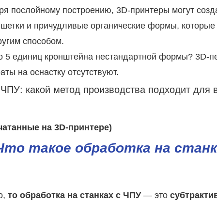
я послойному построению, 3D-принтеры могут созд
ешетки и причудливые органические формы, которые
ругим способом.
 5 единиц кронштейна нестандартной формы? 3D-п
ты на оснастку отсутствуют.
чатанные на 3D-принтере)
Что такое обработка на станк
о,
то обработка на станках с ЧПУ
— это
субтракти