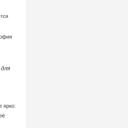
ются
софия
е ярко:
её