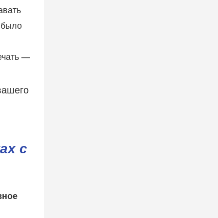
авать
 было
ечать —
ах с
вное