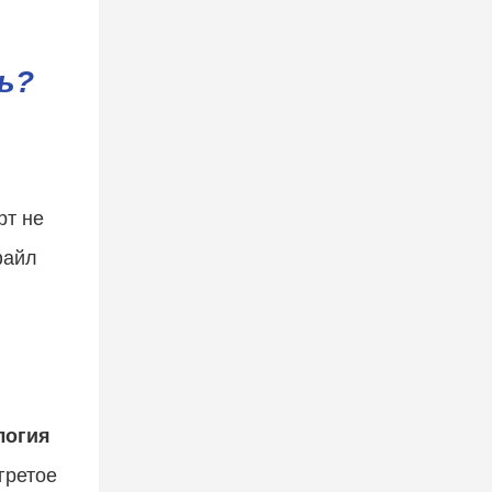
ь?
рт не
файл
логия
гретое