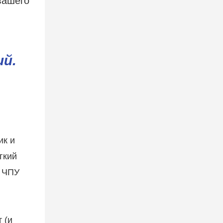
ий.
ик и
гкий
с ЧПУ
 (и