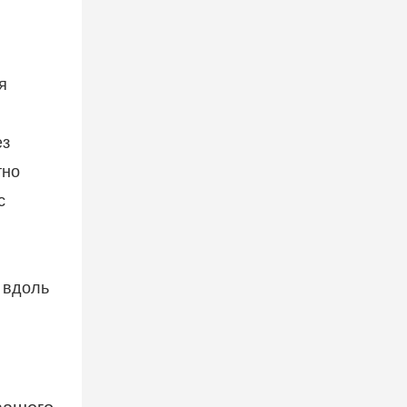
я
ез
тно
с
 вдоль