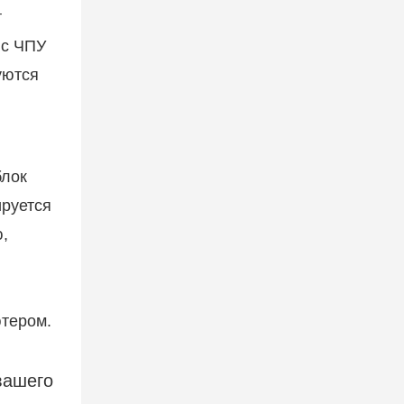
т
 с ЧПУ
уются
блок
ируется
,
ютером.