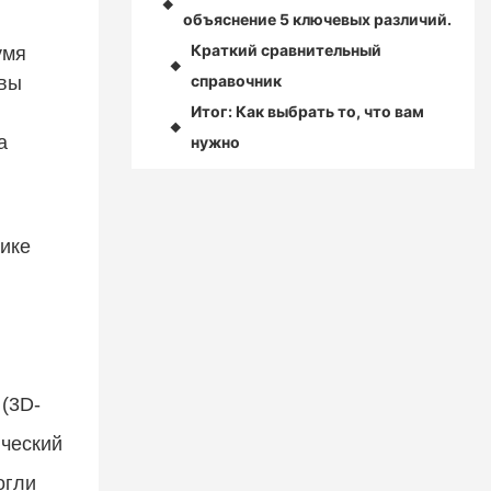
◆
объяснение 5 ключевых различий.
Краткий сравнительный
умя
◆
справочник
 вы
Итог: Как выбрать то, что вам
◆
а
нужно
тике
(3D-
ический
огли