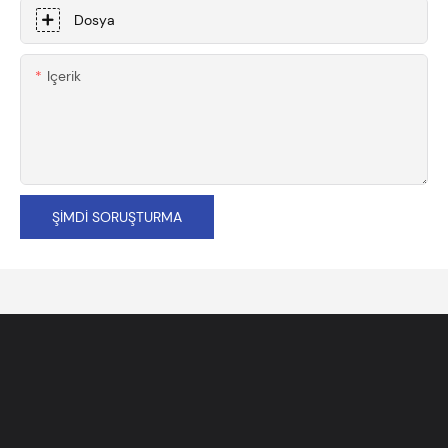
Dosya
Içerik
ŞIMDI SORUŞTURMA