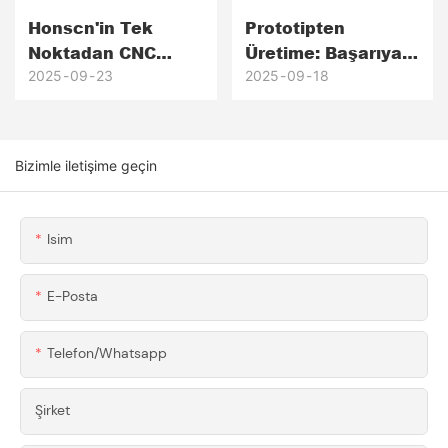
Honscn'in Tek
Prototipten
Noktadan CNC
Üretime: Başarıya
Hizmeti: 3
Giden Anahtar Yol
2025
09
23
2025
09
18
Tedarikçiyi
(Ve Honscn Bunu
Koordinasyon
Nasıl
Maliyetini Nasıl
Kolaylaştırıyor)
Bizimle iletişime geçin
Düşürüyor?
Isim
E-Posta
Telefon/whatsapp
Şirket