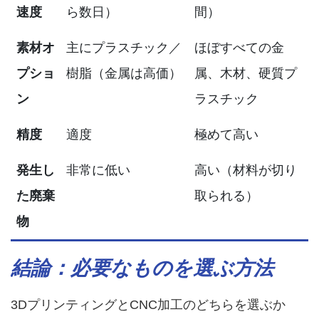
速度
ら数日）
間）
素材オ
主にプラスチック／
ほぼすべての金
プショ
樹脂（金属は高価）
属、木材、硬質プ
ン
ラスチック
精度
適度
極めて高い
発生し
非常に低い
高い（材料が切り
た廃棄
取られる）
物
結論：必要なものを選ぶ方法
3DプリンティングとCNC加工のどちらを選ぶか