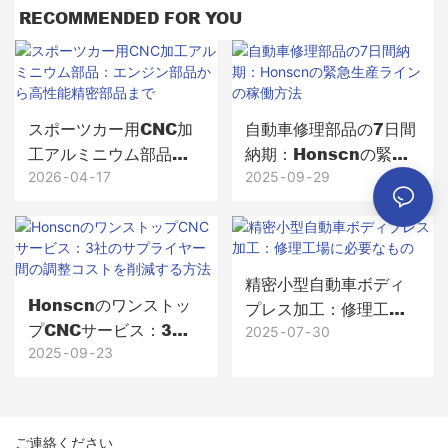
RECOMMENDED FOR YOU
スポーツカー用CNC加
自動車修理部品の7日間
工アルミニウム部品：
納期：Honscnの緊急
エンジン部品から高性
生産ラインの稼働方法
2026
04
17
2025
09
29
能精密部品まで
精密小型自動車ボディ
Honscnのワンストッ
プレス加工：修理工場
プCNCサービス：3社
に必要なもの
2025
07
30
のサプライヤー間の調
2025
09
23
整コストを削減する方
法
ご連絡ください