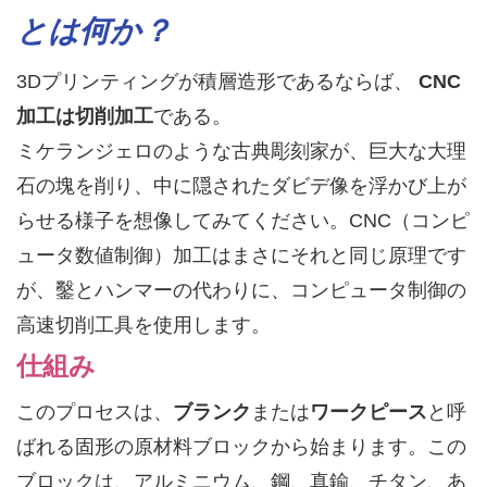
とは何か？
3Dプリンティングが積層造形であるならば、
CNC
加工は
切削加工
である。
ミケランジェロのような古典彫刻家が、巨大な大理
石の塊を削り、中に隠されたダビデ像を浮かび上が
らせる様子を想像してみてください。CNC（コンピ
ュータ数値制御）加工はまさにそれと同じ原理です
が、鑿とハンマーの代わりに、コンピュータ制御の
高速切削工具を使用します。
仕組み
このプロセスは、
ブランク
または
ワークピース
と呼
ばれる固形の原材料ブロックから始まります。この
ブロックは、アルミニウム、鋼、真鍮、チタン、あ