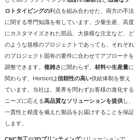
ロトタイピングの
利点を組み合わせた、両方の手法
に関する専門知識を有しています。少量生産、高度
にカスタマイズされた部品、大規模な注文など、ど
のような規模のプロジェクトであっても、それぞれ
のプロジェクト固有の要件に合わせてアプローチを
調整できます。
複雑さ
に関わらず、
材料
や
生産量
に
関わらず、Honscnは
信頼性の高い
供給体制を整え
ています。
当社は、業界を問わずお客様の進化する
ニーズに応える
高品質なソリューションを提供
し、
一貫性と精度を備えた製品をお届けすることを保証
します。
CNC加工
や
3Dプリンティング
ソリューションで