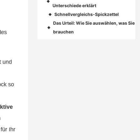
◆
Unterschiede erklärt
Schnellvergleichs-Spickzettel
◆
Das Urteil: Wie Sie auswählen, was Sie
◆
des
brauchen
t und
ock so
ktive
n
für Ihr