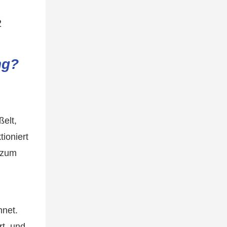
ng?
ßelt,
ioniert
 zum
net.
rt, und