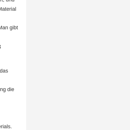
aterial
Man gibt
 das
ng die
rials.