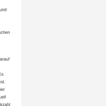
und
ischen
arauf
Es
st.
ner
ell
ckzahl