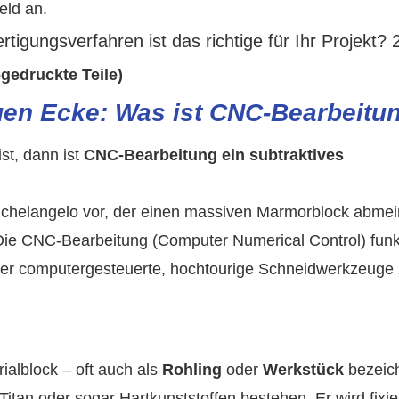
eld an.
-gedruckte Teile)
auen Ecke: Was ist CNC-Bearbeitu
st, dann ist
CNC-Bearbeitung
ein subtraktives
Michelangelo vor, der einen massiven Marmorblock abmei
Die CNC-Bearbeitung (Computer Numerical Control) funkt
mer computergesteuerte, hochtourige Schneidwerkzeuge
alblock – oft auch als
Rohling
oder
Werkstück
bezeich
itan oder sogar Hartkunststoffen bestehen. Er wird fixie