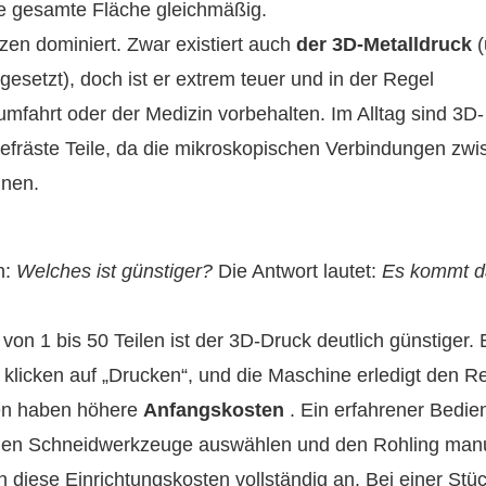
 die gesamte Fläche gleichmäßig.
zen dominiert. Zwar existiert auch
der 3D-Metalldruck
(
setzt), doch ist er extrem teuer und in der Regel
mfahrt oder der Medizin vorbehalten. Im Alltag sind 3D-
 gefräste Teile, da die mikroskopischen Verbindungen zw
nnen.
n:
Welches ist günstiger?
Die Antwort lautet:
Es kommt d
von 1 bis 50 Teilen ist der 3D-Druck deutlich günstiger. 
e klicken auf „Drucken“, und die Maschine erledigt den Re
n haben höhere
Anfangskosten
. Ein erfahrener Bedie
den Schneidwerkzeuge auswählen und den Rohling manu
len diese Einrichtungskosten vollständig an. Bei einer Stü