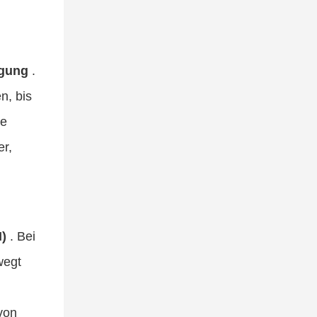
igung
.
n, bis
ne
er,
)
. Bei
wegt
 von