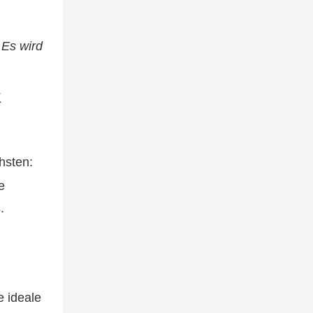
:
Es wird
hsten:
e
.
e ideale