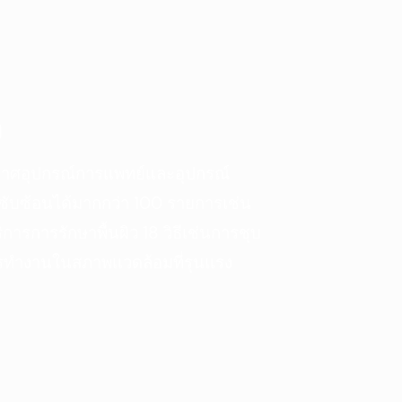
ง
กาศอุปกรณ์การแพทย์และอุปกรณ์
ซับซ้อนได้มากกว่า 100 รายการเช่น
รการรักษาพื้นผิว 18 วิธีเช่นการชุบ
รทำงานในสภาพแวดล้อมที่รุนแรง