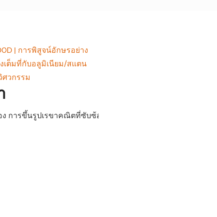
0D | การพิสูจน์อักษรอย่าง
างเต็มที่กับอลูมิเนียม/สแตน
วิศวกรรม
า