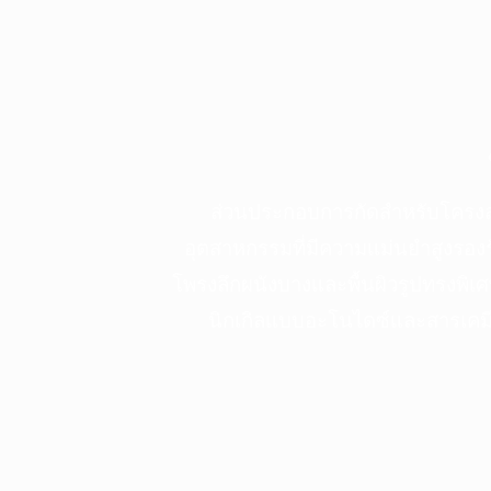
ส่วนประกอบการกัดสำหรับโครงส
อุตสาหกรรมที่มีความแม่นยำสูงรอง
โพรงลึกผนังบางและพื้นผิวรูปทรงพิเ
นิกเกิลแบบอะโนไดซ์และสารเคม