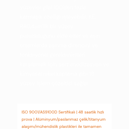
yüzeyler gibi 100'den fazla
karmaşık özelliği işleyebilir. KE,
RA0.4μm'lik bir yüzey
pürüzlülüğünü elde eder ve aşırı
ortamlarda aşınma direncini ve
fonksiyonel gereksinimleri
karşılamak için sert anodizasyon ve
kimyasal nikel kaplama gibi 18
yüzey işlem çözeltisi sağlar.
ISO 9001/AS9100D Sertifikalı | 48 saatlik hızlı
prova | Alüminyum/paslanmaz çelik/titanyum
alaşımı/mühendislik plastikleri ile tamamen