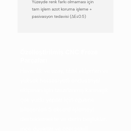
Yüzeyde renk farkı olmaması için
tam işlem azot koruma işleme +
pasivasyon tedavisi (ΔE≤0.5)
Özelleştirilmiş CNC Freze
Parçaları
Havacılık ve uzay, tıbbi ekipman ve
yüksek hassasiyetli endüstriyel
ekipman için tasarlanmış karmaşık
çok yüzlü yapılar için öğütme
bileşenleri 5 eksenli işlemeyi
desteklemekte ve derin boşluklar,
ince duvarlar ve özel şekilli