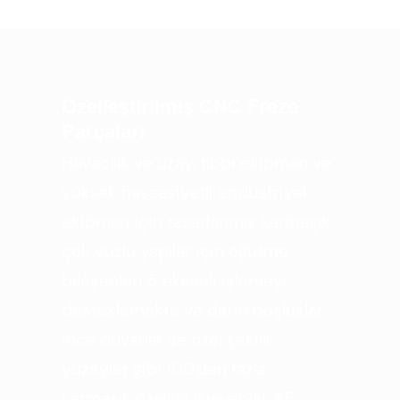
Özelleştirilmiş CNC Freze
Parçaları
Havacılık ve uzay, tıbbi ekipman ve
yüksek hassasiyetli endüstriyel
ekipman için tasarlanmış karmaşık
çok yüzlü yapılar için öğütme
bileşenleri 5 eksenli işlemeyi
desteklemekte ve derin boşluklar,
ince duvarlar ve özel şekilli
yüzeyler gibi 100'den fazla
karmaşık özelliği işleyebilir. KE,