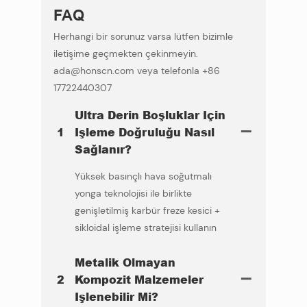
FAQ
Herhangi bir sorunuz varsa lütfen bizimle
iletişime geçmekten çekinmeyin.
ada@honscn.com veya telefonla +86
17722440307
Ultra Derin Boşluklar Için
1
Işleme Doğruluğu Nasıl
Sağlanır?
Yüksek basınçlı hava soğutmalı
yonga teknolojisi ile birlikte
genişletilmiş karbür freze kesici +
sikloidal işleme stratejisi kullanın
Metalik Olmayan
2
Kompozit Malzemeler
Işlenebilir Mi?