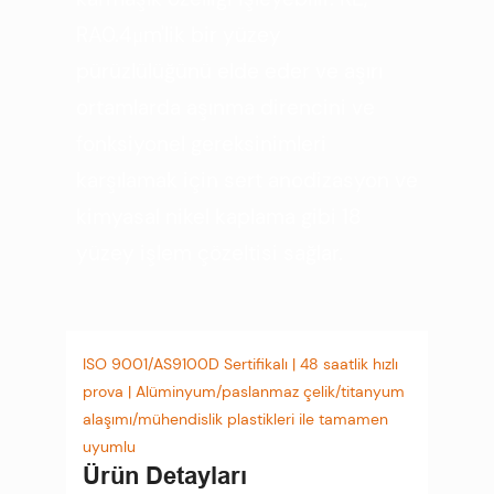
RA0.4μm'lik bir yüzey
pürüzlülüğünü elde eder ve aşırı
ortamlarda aşınma direncini ve
fonksiyonel gereksinimleri
karşılamak için sert anodizasyon ve
kimyasal nikel kaplama gibi 18
yüzey işlem çözeltisi sağlar.
ISO 9001/AS9100D Sertifikalı | 48 saatlik hızlı
prova | Alüminyum/paslanmaz çelik/titanyum
alaşımı/mühendislik plastikleri ile tamamen
uyumlu
Ürün Detayları