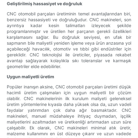
Geliştirilmiş hassasiyet ve doğruluk
CNC otomobil parçaları üretiminin temel avantajlarından biri,
benzersiz hassasiyeti ve doğruluğudur. CNC makineleri, son
ayrıntıya kadar kesin talimatları izleyecek şekilde
programlanmıştır ve üretilen her parçanın gerekli özellikleri
karşılamasını sağlar. Bu doğruluk seviyesi, en ufak bir
sapmanın bile maliyetli yeniden işleme veya ürün arızasına yol
açabileceği havacılık, otomotiv ve tıbbi gibi endüstriler için
gereklidir. CNC teknolojisi ile üreticiler, piyasada rekabet
avantajı sağlayarak kolaylıkla sıkı toleranslar ve karmaşık
geometriler elde edebilirler.
Uygun maliyetli üretim
Popüler inanışın aksine, CNC otomobil parçaları üretimi düşük
hacimli üretim çalışmaları için uygun maliyetli bir çözüm
olabilir. CNC makinelerinin ilk kurulum maliyeti geleneksel
üretim yöntemlerine kıyasla daha yüksek olsa da, uzun vadeli
faydalar yatırımdan çok daha ağır basmaktadır. CNC
makineleri, manuel müdahaleye ihtiyaç duymadan, işçilik
maliyetlerini azaltmadan ve üretkenliği artırmadan uzun süre
çalışabilir. Ek olarak, CNC makineleri minimal atık üretir,
malzeme kullanımını en üst düzeye çıkarır ve uzun vadede