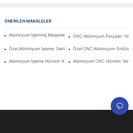
ÖNERILEN MAKALELER
Alüminyum İşlenmiş Bileşenler: Niş Pazarlar İçin Özelleştirme
CNC Alüminyum Parçalar: Yerli 
Özel Alüminyum İşleme: Sektördeki En Son Yenilikleri Keşfedin
Özel CNC Alüminyum: Endüstriy
Alüminyum İşleme Hizmeti: Kapsamlı Proje Yönetimi
Alüminyum CNC Hizmeti: Veri Gü