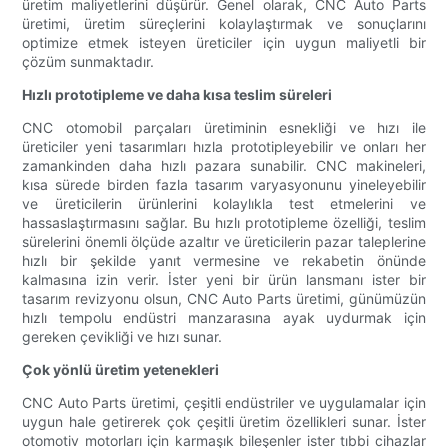
üretim maliyetlerini düşürür. Genel olarak, CNC Auto Parts
üretimi, üretim süreçlerini kolaylaştırmak ve sonuçlarını
optimize etmek isteyen üreticiler için uygun maliyetli bir
çözüm sunmaktadır.
Hızlı prototipleme ve daha kısa teslim süreleri
CNC otomobil parçaları üretiminin esnekliği ve hızı ile
üreticiler yeni tasarımları hızla prototipleyebilir ve onları her
zamankinden daha hızlı pazara sunabilir. CNC makineleri,
kısa sürede birden fazla tasarım varyasyonunu yineleyebilir
ve üreticilerin ürünlerini kolaylıkla test etmelerini ve
hassaslaştırmasını sağlar. Bu hızlı prototipleme özelliği, teslim
sürelerini önemli ölçüde azaltır ve üreticilerin pazar taleplerine
hızlı bir şekilde yanıt vermesine ve rekabetin önünde
kalmasına izin verir. İster yeni bir ürün lansmanı ister bir
tasarım revizyonu olsun, CNC Auto Parts üretimi, günümüzün
hızlı tempolu endüstri manzarasına ayak uydurmak için
gereken çevikliği ve hızı sunar.
Çok yönlü üretim yetenekleri
CNC Auto Parts üretimi, çeşitli endüstriler ve uygulamalar için
uygun hale getirerek çok çeşitli üretim özellikleri sunar. İster
otomotiv motorları için karmaşık bileşenler ister tıbbi cihazlar