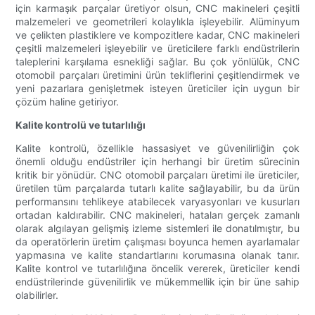
için karmaşık parçalar üretiyor olsun, CNC makineleri çeşitli
malzemeleri ve geometrileri kolaylıkla işleyebilir. Alüminyum
ve çelikten plastiklere ve kompozitlere kadar, CNC makineleri
çeşitli malzemeleri işleyebilir ve üreticilere farklı endüstrilerin
taleplerini karşılama esnekliği sağlar. Bu çok yönlülük, CNC
otomobil parçaları üretimini ürün tekliflerini çeşitlendirmek ve
yeni pazarlara genişletmek isteyen üreticiler için uygun bir
çözüm haline getiriyor.
Kalite kontrolü ve tutarlılığı
Kalite kontrolü, özellikle hassasiyet ve güvenilirliğin çok
önemli olduğu endüstriler için herhangi bir üretim sürecinin
kritik bir yönüdür. CNC otomobil parçaları üretimi ile üreticiler,
üretilen tüm parçalarda tutarlı kalite sağlayabilir, bu da ürün
performansını tehlikeye atabilecek varyasyonları ve kusurları
ortadan kaldırabilir. CNC makineleri, hataları gerçek zamanlı
olarak algılayan gelişmiş izleme sistemleri ile donatılmıştır, bu
da operatörlerin üretim çalışması boyunca hemen ayarlamalar
yapmasına ve kalite standartlarını korumasına olanak tanır.
Kalite kontrol ve tutarlılığına öncelik vererek, üreticiler kendi
endüstrilerinde güvenilirlik ve mükemmellik için bir üne sahip
olabilirler.