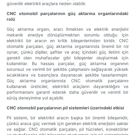
güvenilir elektrikli araçlara neden olabilir.
CNC otomobil parçalarının güç aktarma organlarındaki
rolü
Güç aktarma organı, aracı itmekten ve elektrik enerjisini
mekanik enerjiye dönüştürmekten sorumlu olduğu için
elektrikli bir aracın en kritik bileşenlerinden biridir. CNC
otomatik parçaları, güç aktarma organlarında önemli bir rol
oynar, çünkü dişliler, şaftlar ve araç içindeki güç iletimi için
gerekli olan muhafazalar gibi bileşenler oluşturmak için
kullanılırlar. Bu hassas parçalar, güç aktarma organının
sorunsuz ve verimli bir şekilde çalışmasını sağlayarak yüksek
sıcaklıklara ve basınçlara dayanacak şekilde tasarlanmıştır.
Güç aktarma organlarında CNC otomatik parçalarını
kullanarak üreticiler, elektrikli araçların dayanıklılığını ve
performansını garanti ederek daha güvenilir ve verimli bir
sürüş deneyimine yol açabilir.
CNC otomobil parçalarının pil sistemleri üzerindeki etkisi
Pil sistemi, bir elektrikli aracın başka bir önemli bileşenidir,
çünkü araca güç vermek için gereken elektrik enerjisini saklar
ve sağlar. CNC otomatik parçaları, pil hücreleri, konektörler
ve muhafazalar gibi bileşenler oluşturmak için pil sistemlerinin