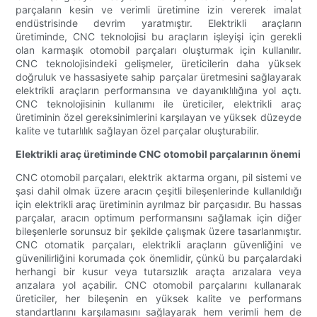
parçaların kesin ve verimli üretimine izin vererek imalat
endüstrisinde devrim yaratmıştır. Elektrikli araçların
üretiminde, CNC teknolojisi bu araçların işleyişi için gerekli
olan karmaşık otomobil parçaları oluşturmak için kullanılır.
CNC teknolojisindeki gelişmeler, üreticilerin daha yüksek
doğruluk ve hassasiyete sahip parçalar üretmesini sağlayarak
elektrikli araçların performansına ve dayanıklılığına yol açtı.
CNC teknolojisinin kullanımı ile üreticiler, elektrikli araç
üretiminin özel gereksinimlerini karşılayan ve yüksek düzeyde
kalite ve tutarlılık sağlayan özel parçalar oluşturabilir.
Elektrikli araç üretiminde CNC otomobil parçalarının önemi
CNC otomobil parçaları, elektrik aktarma organı, pil sistemi ve
şasi dahil olmak üzere aracın çeşitli bileşenlerinde kullanıldığı
için elektrikli araç üretiminin ayrılmaz bir parçasıdır. Bu hassas
parçalar, aracın optimum performansını sağlamak için diğer
bileşenlerle sorunsuz bir şekilde çalışmak üzere tasarlanmıştır.
CNC otomatik parçaları, elektrikli araçların güvenliğini ve
güvenilirliğini korumada çok önemlidir, çünkü bu parçalardaki
herhangi bir kusur veya tutarsızlık araçta arızalara veya
arızalara yol açabilir. CNC otomobil parçalarını kullanarak
üreticiler, her bileşenin en yüksek kalite ve performans
standartlarını karşılamasını sağlayarak hem verimli hem de