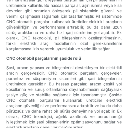
üretiminde kullanılır. Bu hassas parçalar, aşırı ısınma veya kısa
devreler gibi sorunları önleyerek pil sisteminin güvenli ve
verimli çalışmasını sağlamak için tasarlanmıştır. Pil sisteminde
CNC otomatik parçaları kullanarak üreticiler elektrikli araçların
güvenilirliğini ve performansını artırabilir, bu da daha uzun
sürüş aralıklarına ve daha hızlı şarj sürelerine yol açabilir. Ek
olarak, CNC teknolojisi, pil bileşenlerinin özelleştirilmesinin,
farklı elektrikli araç modellerinin özel gereksinimlerini
karşılamasına izin vererek uyumluluk ve verimlilik sağlar.
CNC otomobil parçalarının şaside rolü
Şasi, aracın yapısını ve bileşenlerini destekleyen bir elektrikli
aracın çerçevesidir. CNC otomatik parçaları, çerçeveler,
parantez ve süspansiyon sistemleri gibi şasi bileşenlerinin
üretiminde gereklidir. Bu hassas parçalar, aracın çeşitli yol
koşullarına ve sürüş ortamlarına dayanabilmesini sağlayarak
şasiye güç ve stabilite sağlamak için tasarlanmıştır. Şaside
CNC otomatik parçalarını kullanarak üreticiler elektrikli
araçların güvenliğini ve performansını artırabilir ve bu da daha
pürüzsüz ve daha rahat bir sürüş deneyimine yol açabilir. Ek
olarak, CNC teknolojisi, ağırlık azaltmak ve aerodinamiği
iyileştirmek için şasi bileşenlerinin optimizasyonunu sağlar ve
elektrikli araçların genel verimliliğini artırır.