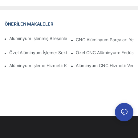
ÖNERILEN MAKALELER
Alüminyum İşlenmiş Bileşenler: Niş Pazarlar İçin Özelleştirme
CNC Alüminyum Parçalar: Yerli 
Özel Alüminyum İşleme: Sektördeki En Son Yenilikleri Keşfedin
Özel CNC Alüminyum: Endüstriy
Alüminyum İşleme Hizmeti: Kapsamlı Proje Yönetimi
Alüminyum CNC Hizmeti: Veri Gü