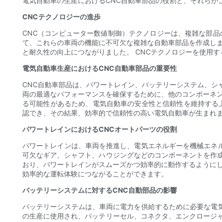
電気自動車の生産におけるCNC自動車部品の役割と、それらが
CNCテクノロジーの進歩
CNC（コンピューター数値制御）テクノロジーは、複雑な部品
て、これらの車両の機能に不可欠な複雑な自動車部品を作成しま
と耐久性の向上につながりました。 CNCテクノロジーを使用
電気自動車生産におけるCNC自動車部品の重要性
CNC自動車部品は、パワートレイン、バッテリーシステム、シ
両の最適なパフォーマンスを確保するために、他のコンポーネン
る可能性があるため、電気自動車の安全性と信頼性を維持する上で
認でき、その結果、効率的で信頼性の高い電気自動車が生まれ
パワートレインにおけるCNCオートパーツの役割
パワートレインは、車両を推進し、電気エネルギーを機械エネル
可欠なギア、シャフト、ハウジングなどのコンポーネントを作
おり、パワートレインがスムーズかつ効率的に動作するようにし
効率的な運転体験につながることができます。
バッテリーシステムに対するCNC自動部品の影響
バッテリーシステムは、車両に電力を供給するために必要な電気
の生産に使用され、バッテリーセル、コネクタ、エンクロージ