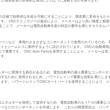
この成長産業の全体的な成功にどのように貢献するかを探ります。
の正確で効率的な生産を可能にすることにより、製造業に革命をもたら
す。 CNCテクノロジーの進歩により、メーカーはより高い精度と精
することで、メーカーは電気自動車生産の特定の要件を満たすカスタム
ャーシなど、車両のさまざまなコンポーネントで使用されているため、
トとシームレスに動作するように設計されています。 CNCの自動車
重要です。 CNC Auto Partsを使用することにより、メーカー
ます。
ギーに変換する責任があるため、電気自動車の最も重要なコンポーネン
成するために使用されるため、パワートレインで重要な役割を果たします
ます。 パワートレインでCNCオートパーツを使用することにより、
エネルギーを保管して提供するため、電気自動車のもう1つの重要なコ
ャーなどのコンポーネントを作成します。 これらの精度部品は、バッテ