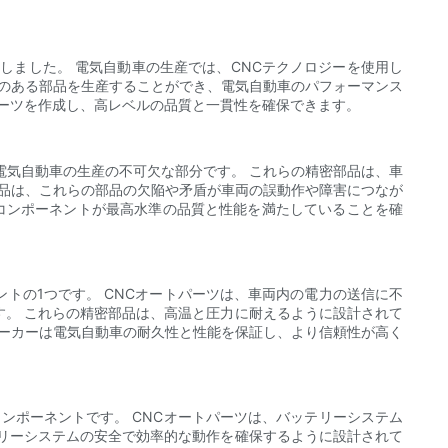
しました。 電気自動車の生産では、CNCテクノロジーを使用し
度のある部品を生産することができ、電気自動車のパフォーマンス
パーツを作成し、高レベルの品質と一貫性を確保できます。
電気自動車の生産の不可欠な部分です。 これらの精密部品は、車
部品は、これらの部品の欠陥や矛盾が車両の誤動作や障害につなが
は各コンポーネントが最高水準の品質と性能を満たしていることを確
トの1つです。 CNCオートパーツは、車両内の電力の送信に不
。 これらの精密部品は、高温と圧力に耐えるように設計されて
メーカーは電気自動車の耐久性と性能を保証し、より信頼性が高く
ンポーネントです。 CNCオートパーツは、バッテリーシステム
リーシステムの安全で効率的な動作を確保するように設計されて