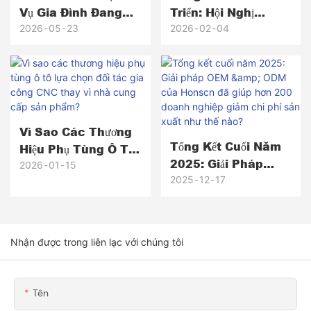
Vụ Gia Đình Đang
Triển: Hội Nghị
Trở Thành Cơ Hội
Thường Niên Năm
2026
05
23
2026
02
04
Lớn Tiếp Theo — Và
2025 Của Honscn
Điều Gì Đang Diễn
Và Tầm Nhìn Của
Ra Đằng Sau Phần
Chúng Tôi Cho Năm
Cứng?
2026
Vì Sao Các Thương
Tổng Kết Cuối Năm
Hiệu Phụ Tùng Ô Tô
2025: Giải Pháp
Lựa Chọn Đối Tác
2026
01
15
OEM & ODM Của
2025
12
17
Gia Công CNC Thay
Honscn Đã Giúp
Vì Nhà Cung Cấp
Hơn 200 Doanh
Sản Phẩm?
Nghiệp Giảm Chi Phí
Nhận được trong liên lạc với chúng tôi
Sản Xuất Như Thế
Nào?
Tên