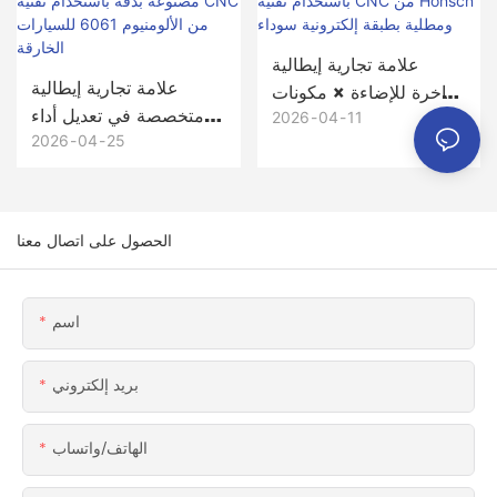
الأولي إلى أكثر من 5000
وحدة إنتاجية
علامة تجارية إيطالية
علامة تجارية إيطالية
فاخرة للإضاءة × مكونات
متخصصة في تعديل أداء
هيكلية من الفولاذ المقاوم
2026
04
11
السيارات × Honscn،
2026
04
25
للصدأ مصنعة بدقة
حوامل وأقواس جناح
باستخدام تقنية CNC من
مصنوعة بدقة باستخدام
Honscn ومطلية بطبقة
تقنية CNC من الألومنيوم
إلكترونية سوداء
الحصول على اتصال معنا
6061 للسيارات الخارقة
اسم
بريد إلكتروني
الهاتف/واتساب