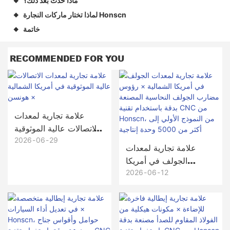
ماذا حدث بعد ذلك؟
◆
لماذا تختار ماركات النجارة Honscn
◆
خاتمة
◆
RECOMMENDED FOR YOU
علامة تجارية لمعدات
الاتصالات عالية الموثوقية
في أمريكا الشمالية ×
2026
06
29
علامة تجارية لمعدات
هونسن
الجولف في أمريكا
الشمالية × رؤوس
2026
06
12
مضارب الجولف النحاسية
المصنعة بدقة باستخدام
تقنية CNC من
Honscn، من النموذج