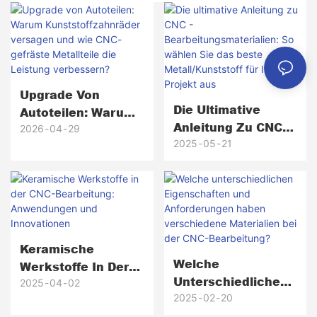
Upgrade Von
Die Ultimative
Autoteilen: Warum
Anleitung Zu CNC -
Kunststoffzahnräde
2026
04
29
Bearbeitungsmater
2025
05
21
R Versagen Und Wie
Ialien: So Wählen
CNC-Gefräste
Sie Das Beste
Metallteile Die
Metall/Kunststoff
Leistung
Für Ihr Projekt Aus
Verbessern?
Keramische
Welche
Werkstoffe In Der
Unterschiedlichen
CNC-Bearbeitung:
2025
04
02
Eigenschaften Und
2025
02
20
Anwendungen Und
Anforderungen